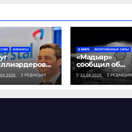
ССИИ
ФИНАНСЫ
В МИРЕ
ВООРУЖЁННЫЕ СИЛЫ
уг
«Мадьяр»
ллиардеров
сообщил об
рится
ударе СБС по
.04.2026
РЕДАКЦИЯ
23.04.2026
РЕДАКЦИ
бывалыми
спецотряду Ф
мпами
в Донецке