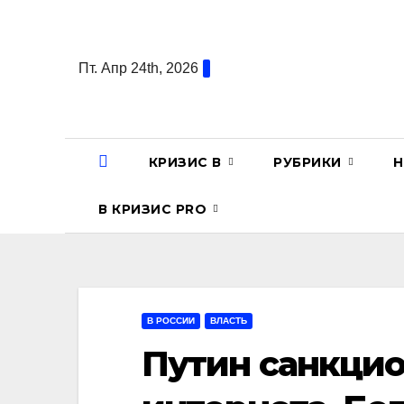
Перейти
к
содержанию
Пт. Апр 24th, 2026
КРИЗИС В
РУБРИКИ
Н
В КРИЗИС PRO
В РОССИИ
ВЛАСТЬ
Путин санкцио