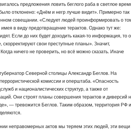
игалось предложения ловить беглого раба в светлое врем
 было отклонено: «Днём и негр лучше видит». Примерно так
венном совещании. «Следует людей проинформировать о то
 имея в виду предотвращение терактов. Однако тут же:
идят. Если до них будет доходить какая-то информация, то 
, скорректируют свои преступные планы». Значит,
огда ничего не проверить, но всё можно сказать. Иначе
 губернатор Северной столицы Александр Беглов. На
итеррористической комиссии и оперштаба. «Опасность
цслужб и националистических структур, а также от
аций. Они строят планы совершения терактов и диверсий 
оде», — тревожится Беглов. Таким образом, территория РФ 
зделяются.
нии неправомерных актов мы теряем этих людей, эти вещи