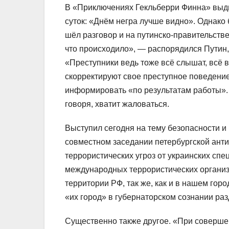
В «Приключениях Гекльберри Финна» выдв
суток: «Днём негра лучше видно». Однако
шёл разговор и на путинско-правительст
что происходило», — распорядился Путин,
«Преступники ведь тоже всё слышат, всё в
скорректируют свое преступное поведение
информировать «по результатам работы». К
говоря, хватит жаловаться.
Выступил сегодня на тему безопасности и
совместном заседании петербургской ант
террористических угроз от украинских спе
международных террористических организ
территории РФ, так же, как и в нашем гор
«их город» в губернаторском сознании ра
Существенно также другое. «При соверше