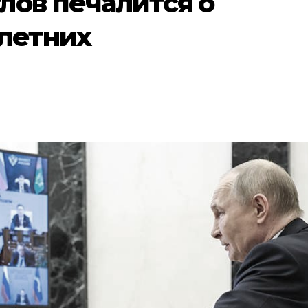
лов печалится о
летних