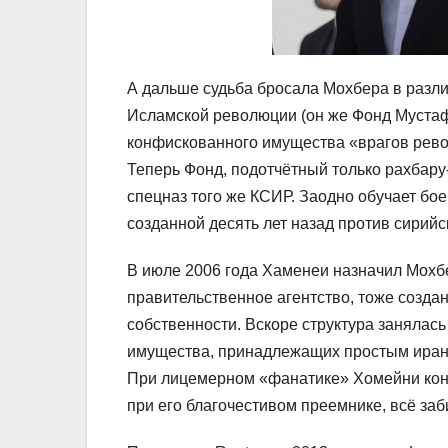
А дальше судьба бросала Мохбера в разл
Исламской революции (он же Фонд Муста
конфискованного имущества «врагов рев
Теперь Фонд, подотчётный только рахбар
спецназ того же КСИР. Заодно обучает б
созданной десять лет назад против сирийс
В июле 2006 года Хаменеи назначил Мох
правительственное агентство, тоже созд
собственности. Вскоре структура занялас
имущества, принадлежащих простым иран
При лицемерном «фанатике» Хомейни конф
при его благочестивом преемнике, всё заб