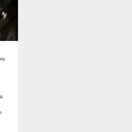
ену
а.
о