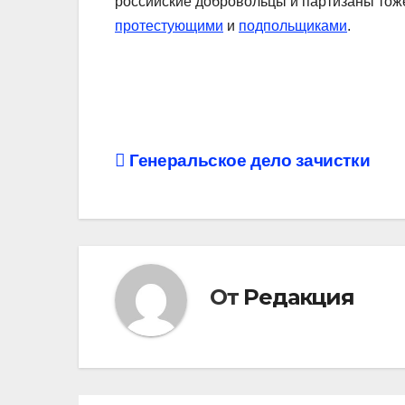
российские добровольцы и партизаны тож
протестующими
и
подпольщиками
.
Навигация
Генеральское дело зачистки
по
записям
От
Редакция