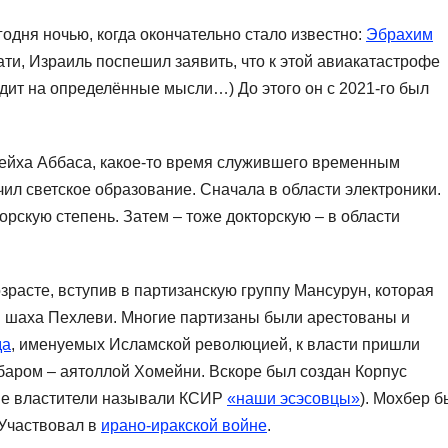
одня ночью, когда окончательно стало известно:
Эбрахим
ати, Израиль поспешил заявить, что к этой авиакатастрофе
одит на определённые мысли…) До этого он с 2021-го был
шейха Аббаса, какое-то время служившего временным
л светское образование. Сначала в области электроники.
рскую степень. Затем – тоже докторскую – в области
зрасте, вступив в партизанскую группу Мансурун, которая
в шаха Пехлеви. Многие партизаны были арестованы и
да
, именуемых Исламской революцией, к власти пришли
баром – аятоллой Хомейни. Вскоре был создан Корпус
ые властители называли КСИР
«наши эсэсовцы»
). Мохбер б
 Участвовал в
ирано-иракской войне
.