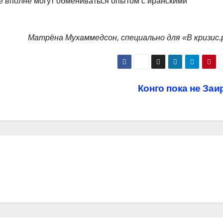
е вполне могут обмениваться опытом с иранскими
Матрёна Мухаммедсон, специально для «В кризис.
Конго пока не Заи