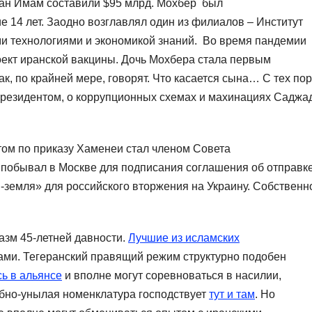
ман Имам составили $95 млрд. Мохбер был
е 14 лет. Заодно возглавлял один из филиалов – Институт
ми технологиями и экономикой знаний. Во время пандемии
оект иранской вакцины. Дочь Мохбера стала первым
к, по крайней мере, говорят. Что касается сына… С тех пор
резидентом, о коррупционных схемах и махинациях Саджа
ом по приказу Хаменеи стал членом Совета
н побывал в Москве для подписания соглашения об отправке
-земля» для российского вторжения на Украину. Собственн
зм 45-летней давности.
Лучшие из исламских
тами. Тегеранский правящий режим структурно подобен
ь в альянсе
и вполне могут соревноваться в насилии,
обно-унылая номенклатура господствует
тут и там
. Но