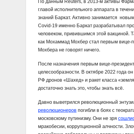
По данным Reuters, в 2013-м активы Фар
главой исполнительного аппарата в течени
знаний Баркат. Активно занимается новы
Covid-19 именно Баркат разрабатывал пр
человеком, привившимся этой вакциной. Та
как Мохаммад Мохбер стал первым вице-п
Мохбера не говорят ничего.
После назначения первым вице-президент
целесообразности. В октябре 2022 года о
РФ дронов «Шахед» и ракет класса «земля
достаточно знать это, чтобы знать всё.
Давно выветрился революционный энтузиа
революционеров
погибли в боях с теокра
московскому путинизму. Они не зря
сошлис
мракобесии, коррупционной алчности. Зл