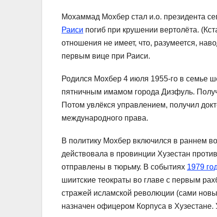
Мохаммад Мохбер стал и.о. президента сег
Раиси
погиб при крушении вертолёта. (Кст
отношения не имеет, что, разумеется, нав
первым вице при Раиси.
Родился Мохбер 4 июля 1955-го в семье 
пятничным имамом города Дизфуль. Получи
Потом увлёкся управлением, получил докто
международного права.
В политику Мохбер включился в раннем во
действовала в провинции Хузестан проти
отправлены в тюрьму. В событиях
1979 го
шиитские теократы во главе с первым рах
стражей исламской революции (сами нов
назначен офицером Корпуса в Хузестане.