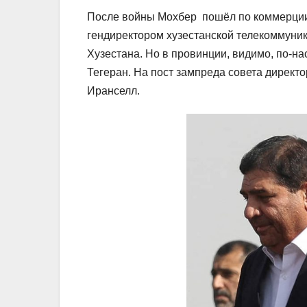
После войны Мохбер пошёл по коммерции
гендиректором хузестанской телекоммуни
Хузестана. Но в провинции, видимо, по-н
Тегеран. На пост зампреда совета дирек
Иранселл.