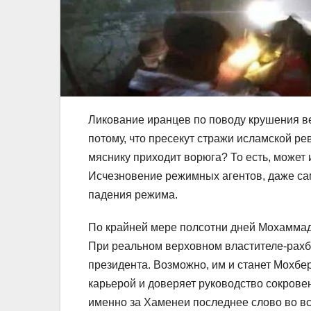
Ликование иранцев по поводу крушения ве
потому, что пресекут стражи исламской ре
мяснику приходит ворюга? То есть, может и
Исчезновение режимных агентов, даже са
падения режима.
По крайней мере полсотни дней Мохаммад 
При реальном верховном властителе-рахб
президента. Возможно, им и станет Мохбер
карьерой и доверяет руководство сокрове
именно за Хаменеи последнее слово во вс