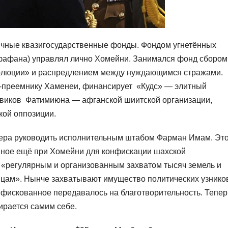
ичные квазигосударственные фонды. Фондом угнетённых
фафана) управлял лично Хомейни. Занимался фонд сбором
олюции» и распредлением между нуждающимся стражами.
у-преемнику Хаменеи, финансирует «Кудс» — элитный
оевиков Фатимиюна — афганской шиитской организации,
кой оппозиции.
бера руководить исполнительным штабом Фарман Имам. Эт
анное ещё при Хомейни для конфискации шахской
ь «регулярным и организованным захватом тысяч земель и
цам». Нынче захватывают имущество политических узнико
искованное передавалось на благотворительность. Тепер
ирается самим себе.