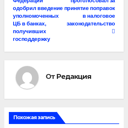
Федерации
проголосовал за
по
одобрил введение
принятие поправок
записям
уполномоченных
в налоговое
ЦБ в банках,
законодательство
получивших
господдержку
От
Редакция
Похожая запись