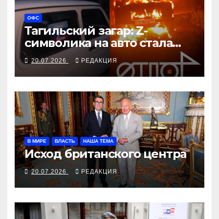
ОФС
Тагильский загар: Z-
символика на авто стала
меткой камикадзе
20.07.2026
РЕДАКЦИЯ
В МИРЕ
ВЛАСТЬ
НАША ТЕМА
Исход британского центра
20.07.2026
РЕДАКЦИЯ