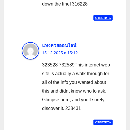
down the line! 316228
ОТВЕТИТЬ
แทงหวยออนไลน์
:
15.12.2025 в 15:12
323528 732589This internet web
site is actually a walk-through for
all of the info you wanted about
this and didnt know who to ask.
Glimpse here, and youll surely
discover it. 238431
ОТВЕТИТЬ