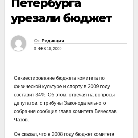
Петербурга
урезали бюджет
От
Редакция
ФЕВ 18, 2009
Секвестирование бюджета комитета по
физической культуре и спорту в 2009 году
составит 34%. Об этом, отвечая на вопросы
депутатов, с трибуны Законодательного
собрания сообщил глава комитета Вячеслав
Чазов.
Он сказал, что в 2008 году бюджет комитета