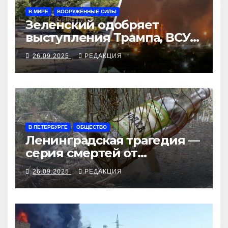
В МИРЕ
ВООРУЖЁННЫЕ СИЛЫ
Зеленский одобряет
выступления Трампа, ВСУ
закрыли Добропольский
26.09.2025
РЕДАКЦИЯ
рубеж
В ПЕТЕРБУРГЕ
ОБЩЕСТВО
Ленинградская трагедия —
серия смертей от
алкосуррогата
26.09.2025
РЕДАКЦИЯ