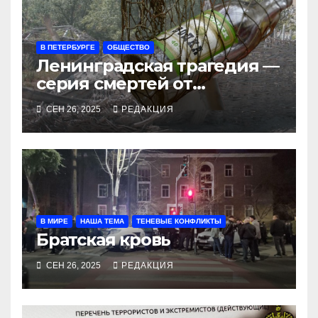
В ПЕТЕРБУРГЕ
ОБЩЕСТВО
Ленинградская трагедия —
серия смертей от
алкосуррогата
СЕН 26, 2025
РЕДАКЦИЯ
В МИРЕ
НАША ТЕМА
ТЕНЕВЫЕ КОНФЛИКТЫ
Братская кровь
СЕН 26, 2025
РЕДАКЦИЯ