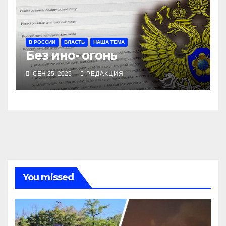
В РОССИИ
ВЛАСТЬ
НАША ТЕМА
Без ино- огонь
СЕН 25, 2025
РЕДАКЦИЯ
You missed