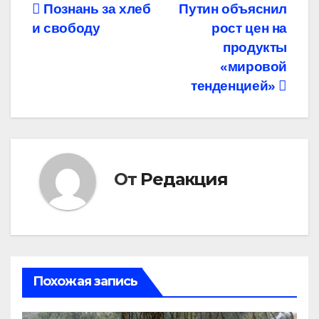
Навигация
Познань за хлеб
Путин объяснил
и свободу
рост цен на
по
продукты
записям
«мировой
тенденцией»
От
Редакция
Похожая запись