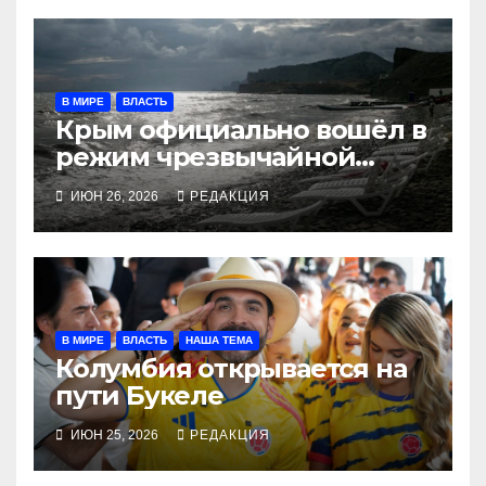
В МИРЕ
ВЛАСТЬ
Крым официально вошёл в
режим чрезвычайной
ситуации
ИЮН 26, 2026
РЕДАКЦИЯ
В МИРЕ
ВЛАСТЬ
НАША ТЕМА
Колумбия открывается на
пути Букеле
ИЮН 25, 2026
РЕДАКЦИЯ