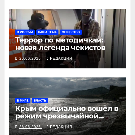
В РОССИИ
НАША ТЕМА
ОБЩЕСТВО
Террор по методичкам:
новая легенда чекистов
26.06.2026
РЕДАКЦИЯ
В МИРЕ
ВЛАСТЬ
Крым официально вошёл в
режим чрезвычайной
ситуации
26.06.2026
РЕДАКЦИЯ