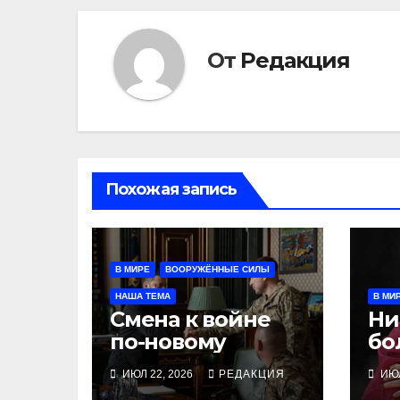
От
Редакция
Похожая запись
В МИРЕ
ВООРУЖЁННЫЕ СИЛЫ
НАША ТЕМА
В МИ
Смена к войне
Ни
по-новому
бо
ИЮЛ 22, 2026
РЕДАКЦИЯ
ИЮЛ