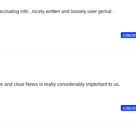
nating info , nicely written and loosely user genial .
ОТВЕТИ
and clear News is really considerably imptortant to us.
ОТВЕТИ