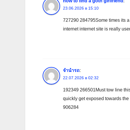
how to find a goth girlfriend
:
23.06.2026 в 15:10
727290 284795Some times its a di
internet internet site is really use
จำนำรถ
:
22.07.2026 в 02:32
192349 266501Must tow line this 
quickly get exposed towards the 
906284