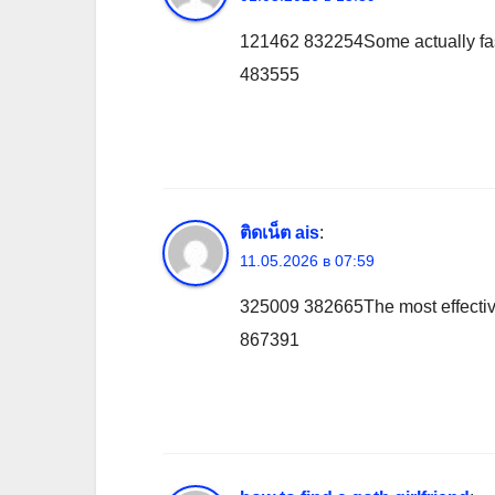
121462 832254Some actually fasci
483555
ติดเน็ต ais
:
11.05.2026 в 07:59
325009 382665The most effective 
867391