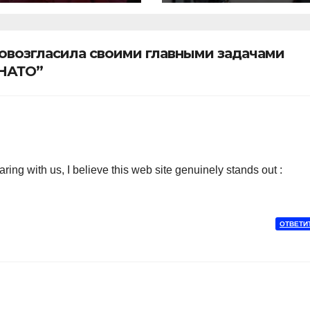
президентство
ровозгласила своими главными задачами
 НАТО”
ng with us, I believe this web site genuinely stands out :
ОТВЕТИ