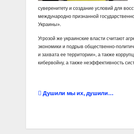
суверенитету и создание условий для вос
международно признанной государственно
Украины».
Угрозой же украинские власти считают аг
экономики и подрыв общественно-политиче
и захвата ее территории», а также корруп
кибервойну, а также неэффективность си
Навигация
Душили мы их, душили…
по
записям