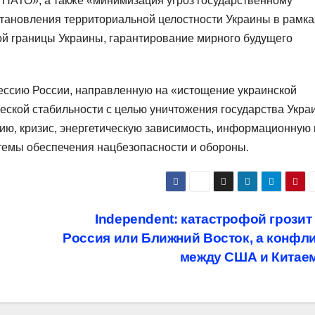
НАТО», а также «минимизация угроз государственному
становления территориальной целостности Украины в рамка
й границы Украины, гарантирование мирного будущего
рессию России, направленную на «истощение украинской
ской стабильности с целью уничтожения государства Укра
цию, кризис, энергетическую зависимость, информационную 
стемы обеспечения нацбезопасности и обороны.
Independent: катастрофой грозит
Россия или Ближний Восток, а конфл
между США и Китае