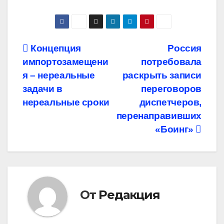
Навигация
Концепция
Россия
импортозамещени
потребовала
по
я – нереальные
раскрыть записи
записям
задачи в
переговоров
нереальные сроки
диспетчеров,
перенаправивших
«Боинг»
От
Редакция