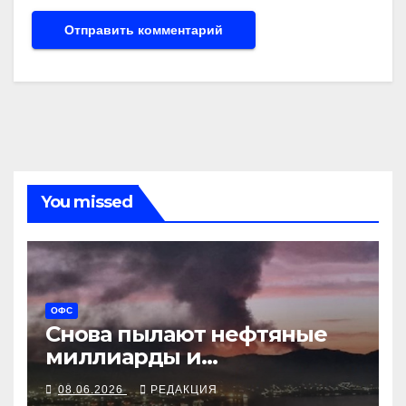
You missed
ОФС
Снова пылают нефтяные
миллиарды и
черноморская гордость
08.06.2026
РЕДАКЦИЯ
«Шесхарис»