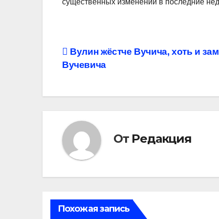
существенных изменений в последние нед
Навигация
Вулин жёстче Вучича, хоть и зам
Вучевича
по
записям
От
Редакция
Похожая запись