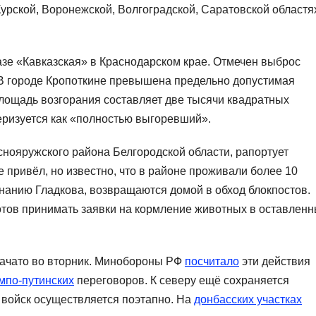
урской, Воронежской, Волгоградской, Саратовской областя
зе «Кавказская» в Краснодарском крае. Отмечен выброс
 В городе Кропоткине превышена предельно допустимая
лощадь возгорания составляет две тысячи квадратных
еризуется как «полностью выгоревший».
снояружского района Белгородской области, рапортует
 привёл, но известно, что в районе проживали более 10
знанию Гладкова, возвращаются домой в обход блокпостов.
отов принимать заявки на кормление животных в оставлен
начато во вторник. Минобороны РФ
посчитало
эти действия
мпо-путинских
переговоров. К северу ещё сохраняется
 войск осуществляется поэтапно. На
донбасских участках