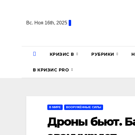
Перейти
к
содержанию
Вс. Ноя 16th, 2025
КРИЗИС В
РУБРИКИ
Н
В КРИЗИС PRO
В МИРЕ
ВООРУЖЁННЫЕ СИЛЫ
Дроны бьют. Б