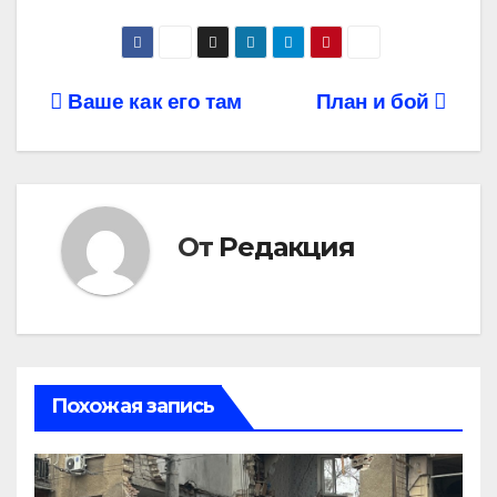
Навигация
Ваше как его там
План и бой
по
записям
От
Редакция
Похожая запись