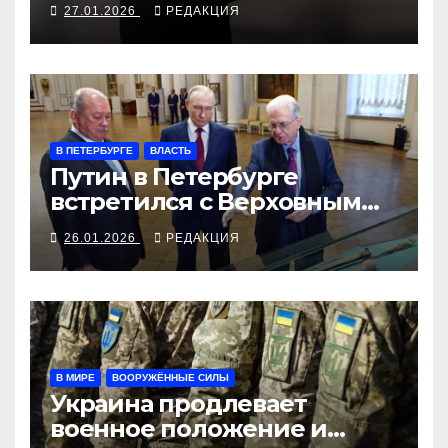
27.01.2026
РЕДАКЦИЯ
В ПЕТЕРБУРГЕ
ВЛАСТЬ
Путин в Петербурге
встретился с Верховным
Господином
26.01.2026
РЕДАКЦИЯ
В МИРЕ
ВООРУЖЁННЫЕ СИЛЫ
Украина продлевает
военное положение и