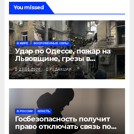
You missed
В МИРЕ
ВООРУЖЁННЫЕ СИЛЫ
Удар по Одессе, пожар на
Львовщине, грёзы в
Купянске-Узловом
27.01.2026
РЕДАКЦИЯ
В РОССИИ
ВЛАСТЬ
Госбезопасность получит
право отключать связь по
закону