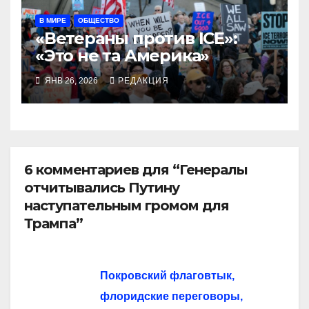
В МИРЕ
ОБЩЕСТВО
«Ветераны против ICE»:
«Это не та Америка»
ЯНВ 26, 2026
РЕДАКЦИЯ
6 комментариев для “Генералы
отчитывались Путину
наступательным громом для
Трампа”
Покровский флаговтык,
флоридские переговоры,