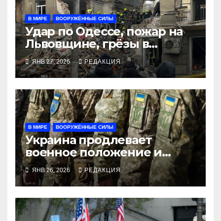
В МИРЕ
ВООРУЖЁННЫЕ СИЛЫ
Удар по Одессе, пожар на
Львовщине, грёзы в
Купянске-Узловом
ЯНВ 27, 2026
РЕДАКЦИЯ
В МИРЕ
ВООРУЖЁННЫЕ СИЛЫ
Украина продлевает
военное положение и
мобилизацию
ЯНВ 26, 2026
РЕДАКЦИЯ