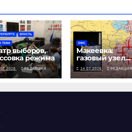
ТЕРБУРГЕ
ВЛАСТЬ
А ТЕМА
ОФС
атр выборов,
Макеевка:
ссовка режима
газовый узел
взят на пульт
.07.2026
РЕДАКЦИЯ
24.07.2026
РЕДАКЦИ