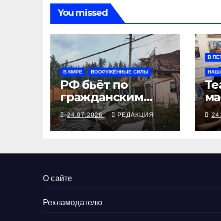
You missed
В ПЕ
В МИРЕ
ВООРУЖЁННЫЕ СИЛЫ
НАШ
РФ бьёт по
Те
гражданским
ма
объектам,
24.07.2026
РЕДАКЦИЯ
24
Украина готовит
ответ
О сайте
Рекламодателю