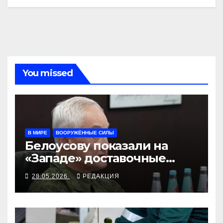
You missed
В МИРЕ
ВООРУЖЁННЫЕ СИЛЫ
Белоусову показали на
«Западе» доставочные
дроны
28.05.2026
РЕДАКЦИЯ