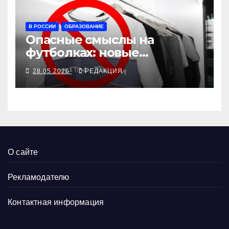
В РОССИИ
ОБРАЗОВАНИЕ
Опасные смыслы на
футболках: новые
школьные запреты
28.05.2026
РЕДАКЦИЯ
О сайте
Рекламодателю
Контактная информация