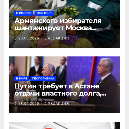
В РОССИИ
ТОРГОВЛЯ
Армянского избирателя
шантажирует Москва
цветами, огурцами и
28.05.2026
РЕДАКЦИЯ
клубникой
В МИРЕ
ГЕОПОЛИТИКА
Путин требует в Астане
отдачи властного долга,
Токаев ищет пути манёвра
28.05.2026
РЕДАКЦИЯ