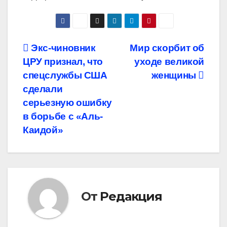
Навигация
Экс-чиновник
Мир скорбит об
ЦРУ признал, что
уходе великой
по
спецслужбы США
женщины
записям
сделали
серьезную ошибку
в борьбе с «Аль-
Каидой»
От
Редакция