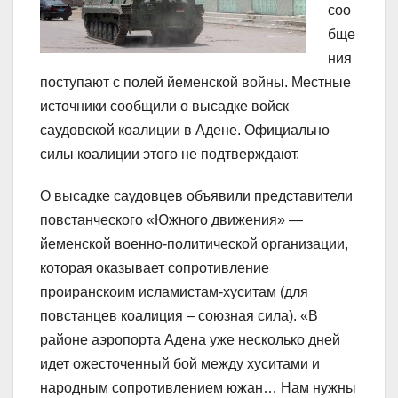
соо
бще
ния
поступают с полей йеменской войны. Местные
источники сообщили о высадке войск
саудовской коалиции в Адене. Официально
силы коалиции этого не подтверждают.
О высадке саудовцев объявили представители
повстанческого «Южного движения» —
йеменской военно-политической организации,
которая оказывает сопротивление
проиранскоим исламистам-хуситам (для
повстанцев коалиция – союзная сила). «В
районе аэропорта Адена уже несколько дней
идет ожесточенный бой между хуситами и
народным сопротивлением южан… Нам нужны