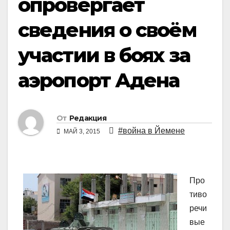
опровергает
сведения о своём
участии в боях за
аэропорт Адена
От
Редакция
#война в Йемене
МАЙ 3, 2015
Про
тиво
речи
вые