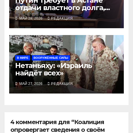
Путин требует в Астане
отдачи властного долга,
Токаев ищет пути манёвра
МАЙ 28, 2026
РЕДАКЦИЯ
В МИРЕ
ВООРУЖЁННЫЕ СИЛЫ
Нетаньяху: «Израиль
найдёт всех»
МАЙ 27, 2026
РЕДАКЦИЯ
4 комментария для “Коалиция
опровергает сведения о своём