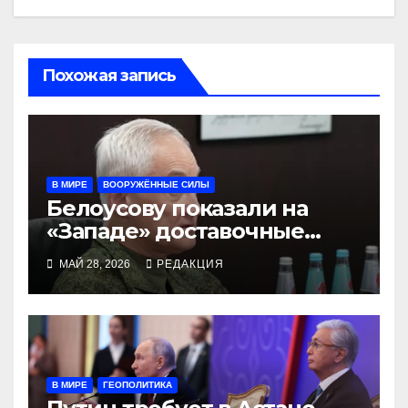
Похожая запись
В МИРЕ
ВООРУЖЁННЫЕ СИЛЫ
Белоусову показали на
«Западе» доставочные
дроны
МАЙ 28, 2026
РЕДАКЦИЯ
В МИРЕ
ГЕОПОЛИТИКА