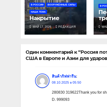
В РОССИИ
ВООРУЖЁННЫЕ СИЛЫ
В РО
Пе
НАША ТЕМА
Накрытие
тр
пе
МАЙ 17, 2026
РЕДАКЦИЯ
МАЙ
«С
Один комментарий к “Россия по
США в Европе и Азии для ударо
สินค้ากิฟฟารีน
:
08.10.2025 в 05:50
280830 319622Thank you for shari
D. 999093