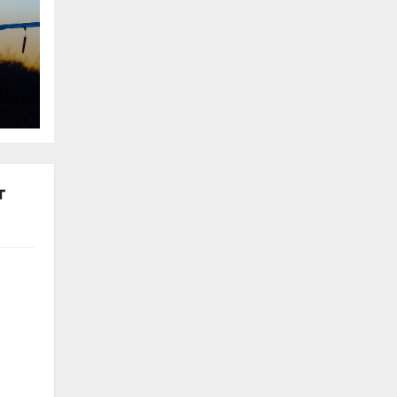
Я
ан
у
т