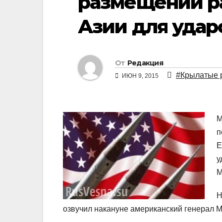
размещении ра
Азии для удар
От
Редакция
#Крылатые 
ИЮН 9, 2015
М
п
Е
у
М
Н
озвучил накануне американский генерал 