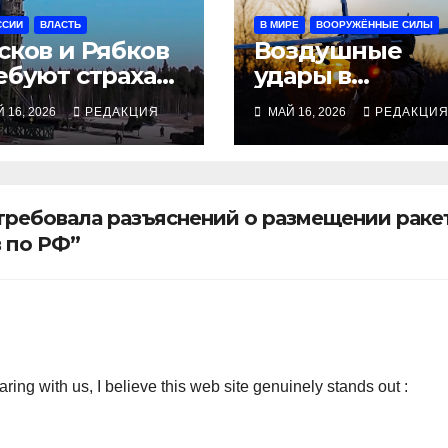
ССИИ
ВЛАСТЬ
В МИРЕ
ВООРУЖЁННЫЕ СИЛЫ
сков и Рябков
Воздушные
ебуют страха
удары в
ред
Запорожье
 16, 2026
РЕДАКЦИЯ
МАЙ 16, 2026
РЕДАКЦИ
арматом»
скоординиров
ы с боями за
Малую Токмачк
требовала разъяснений о размещении раке
в по РФ”
ng with us, I believe this web site genuinely stands out :