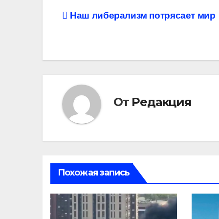
Навигация
Наш либерализм потрясает мир
по
записям
От
Редакция
Похожая запись