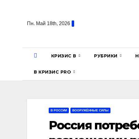
Перейти
к
содержанию
Пн. Май 18th, 2026
КРИЗИС В
РУБРИКИ
Н
В КРИЗИС PRO
В РОССИИ
ВООРУЖЁННЫЕ СИЛЫ
Россия потреб