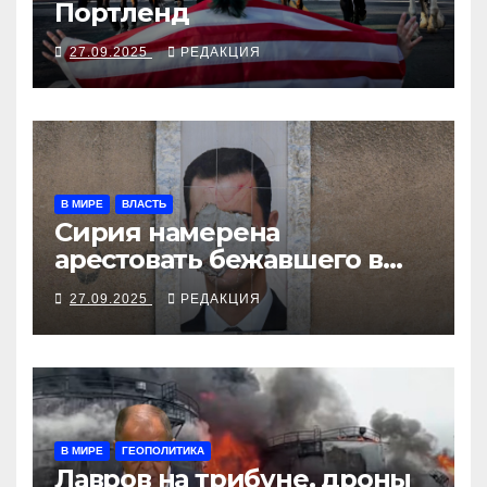
Портленд
27.09.2025
РЕДАКЦИЯ
В МИРЕ
ВЛАСТЬ
Сирия намерена
арестовать бежавшего в
Москву экс-диктатора
27.09.2025
РЕДАКЦИЯ
В МИРЕ
ГЕОПОЛИТИКА
Лавров на трибуне, дроны