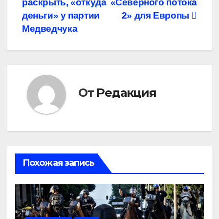
раскрыть, «откуда
«Северного потока
записям
деньги» у партии
2» для Европы
Медведчука
От
Редакция
Похожая запись