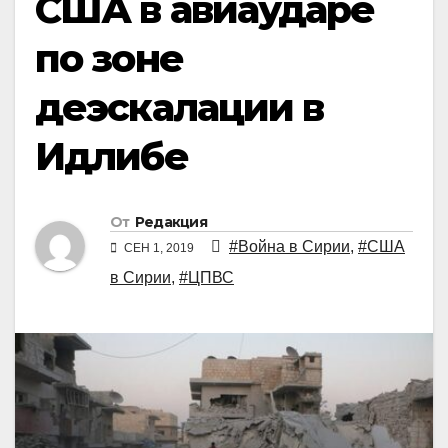
США в авиаударе
по зоне
деэскалации в
Идлибе
От
Редакция
#Война в Сирии
,
#США
СЕН 1, 2019
в Сирии
,
#ЦПВС