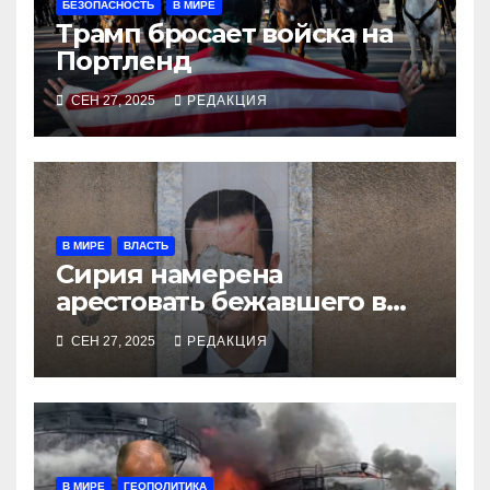
БЕЗОПАСНОСТЬ
В МИРЕ
Трамп бросает войска на
Портленд
СЕН 27, 2025
РЕДАКЦИЯ
В МИРЕ
ВЛАСТЬ
Сирия намерена
арестовать бежавшего в
Москву экс-диктатора
СЕН 27, 2025
РЕДАКЦИЯ
В МИРЕ
ГЕОПОЛИТИКА