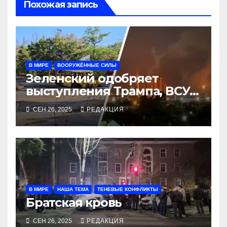
Похожая запись
В МИРЕ
ВООРУЖЁННЫЕ СИЛЫ
Зеленский одобряет
выступления Трампа, ВСУ
закрыли Добропольский
СЕН 26, 2025
РЕДАКЦИЯ
рубеж
В МИРЕ
НАША ТЕМА
ТЕНЕВЫЕ КОНФЛИКТЫ
Братская кровь
СЕН 26, 2025
РЕДАКЦИЯ