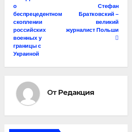
Навигация
о
Стефан
по
беспрецедентном
Братковский –
записям
скоплении
великий
российских
журналист Польши
военных у
границы с
Украиной
От
Редакция