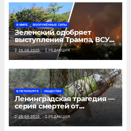
В МИРЕ
ВООРУЖЁННЫЕ СИЛЫ
Зеленский одобряет
выступления Трампа, ВСУ
закрыли Добропольский
26.09.2025
РЕДАКЦИЯ
рубеж
В ПЕТЕРБУРГЕ
ОБЩЕСТВО
Ленинградская трагедия —
серия смертей от
алкосуррогата
26.09.2025
РЕДАКЦИЯ