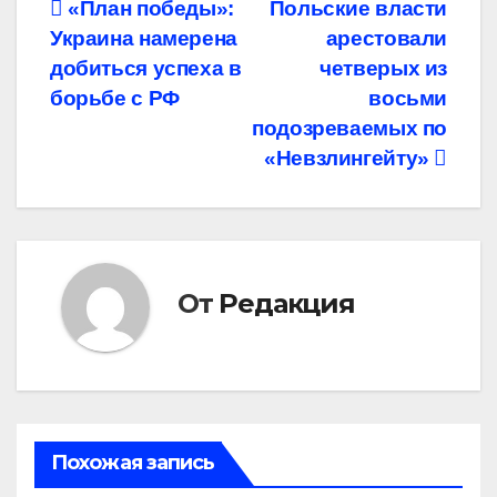
Навигация
«План победы»:
Польские власти
Украина намерена
арестовали
по
добиться успеха в
четверых из
записям
борьбе с РФ
восьми
подозреваемых по
«Невзлингейту»
От
Редакция
Похожая запись