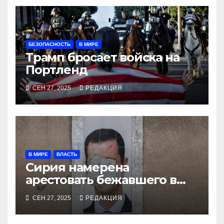
БЕЗОПАСНОСТЬ
В МИРЕ
Трамп бросает войска на
Портленд
СЕН 27, 2025
РЕДАКЦИЯ
В МИРЕ
ВЛАСТЬ
Сирия намерена
арестовать бежавшего в
Москву экс-диктатора
СЕН 27, 2025
РЕДАКЦИЯ