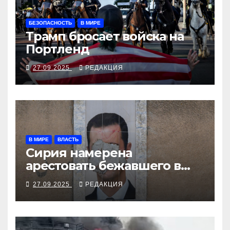
БЕЗОПАСНОСТЬ
В МИРЕ
Трамп бросает войска на
Портленд
27.09.2025
РЕДАКЦИЯ
В МИРЕ
ВЛАСТЬ
Сирия намерена
арестовать бежавшего в
Москву экс-диктатора
27.09.2025
РЕДАКЦИЯ