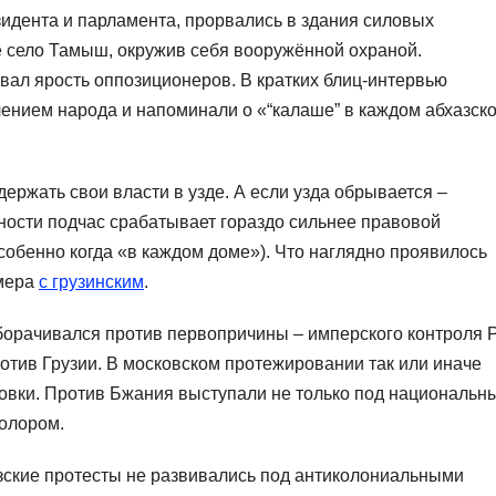
идента и парламента, прорвались в здания силовых
е село Тамыш, окружив себя вооружённой охраной.
ал ярость оппозиционеров. В кратких блиц-интервью
лением народа и напоминали о «“калаше” в каждом абхазск
ержать свои власти в узде. А если узда обрывается –
ности подчас срабатывает гораздо сильнее правовой
собенно когда «в каждом доме»). Что наглядно проявилось
имера
с грузинским
.
 оборачивался против первопричины – имперского контроля 
отив Грузии. В московском протежировании так или иначе
овки. Против Бжания выступали не только под национальн
колором.
азские протесты не развивались под антиколониальными