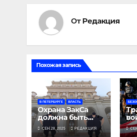
От
Редакция
Похожая запись
В ПЕТЕРБУРГЕ
ВЛАСТЬ
БЕЗО
Охрана ЗакСа
Тр
должна быть
во
вежливой, с
По
СЕН 28, 2025
РЕДАКЦИЯ
СЕН
палками и