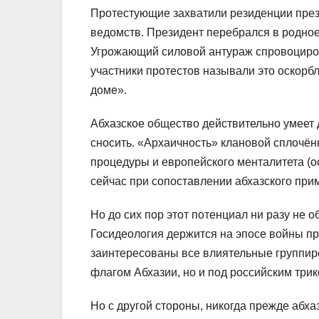
Протестующие захватили резиденции през
ведомств. Президент перебрался в родно
Угрожающий силовой антураж спровоциров
участники протестов называли это оскорб
доме».
Абхазское общество действительно умеет д
сносить. «Архаичность» клановой сплочён
процедуры и европейского менталитета (о
сейчас при сопоставлении абхазского пр
Но до сих пор этот потенциал ни разу не
Госидеология держится на эпосе войны пр
заинтересованы все влиятельные группир
флагом Абхазии, но и под российским три
Но с другой стороны, никогда прежде абх