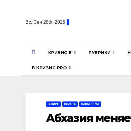
Перейти
к
содержанию
Вс. Сен 28th, 2025
КРИЗИС В
РУБРИКИ
Н
В КРИЗИС PRO
В МИРЕ
ВЛАСТЬ
НАША ТЕМА
Абхазия меняе