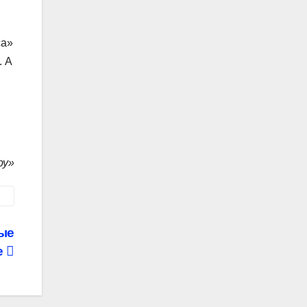
са»
. А
ру»
ые
е