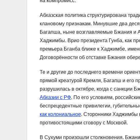
на компромисс.
Абхазская политика структурирована тра
клановому признакам. Минувшие два десят
Багапша, ныне возглавляемые Бжания и А
Хаджимбы. Врио президента Гунба, как п
премьера Бганба ближе к Хаджимбе, именн
Договорённости об отставке Бжания обер
Те и другие до последнего времени ориен
прямой креатурой Кремля, Багапш и его п
разрушилась в октябре, когда с санкции 
Абхазии с РФ
. По его условиям, российск
беспрецедентные привилегии, губительны
как колониальное
. Сторонники Хаджимбы в
противостоящими сговору с Москвой.
В Сухуми произошли столкновения. Бжани