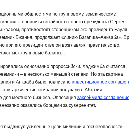
диционными общностями по групповому, земляческому,
илетия сторонники покойного второго президента Сергея
нквабом, противостоят сторонникам экс-президента Рауля
реемник Бжания, продолжает «линию Багапша–Анкваба». В
о при его президентстве он возглавлял правительство.
егают межгрупповые балансы.
тировались однозначно пророссийски. Хаджимба считался
реемники – в несколько меньшей степени. Но эта картина
Бжания и Анкваба было подписано
инвестиционное соглаше
ие олигархические компании получали в Абхазии
е для местного бизнеса. Оппозиция
заклеймила соглашени
незапно оказались борцами за суверенитет,
я выдвинул усиленные цепи милиции и госбезопасности.