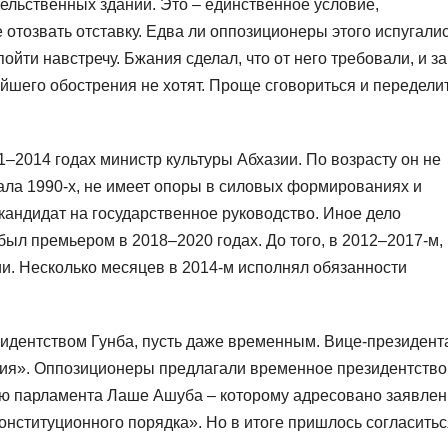
ельственных зданий. Это – единственное условие,
 отозвать отставку. Едва ли оппозиционеры этого испугали
ойти навстречу. Бжания сделал, что от него требовали, и за
ейшего обострения не хотят. Проще сговориться и передели
11–2014 годах министр культуры Абхазии. По возрасту он не
чала 1990-х, не имеет опоры в силовых формированиях и
кандидат на государственное руководство. Иное дело
был премьером в 2018–2020 годах. До того, в 2012–2017-м,
и. Несколько месяцев в 2014-м исполнял обязанности
зидентством Гунба, пусть даже временным. Вице-президент
ия». Оппозиционеры предлагали временное президентство
лю парламента Лаше Ашуба – которому адресовано заявле
конституционного порядка». Но в итоге пришлось согласить