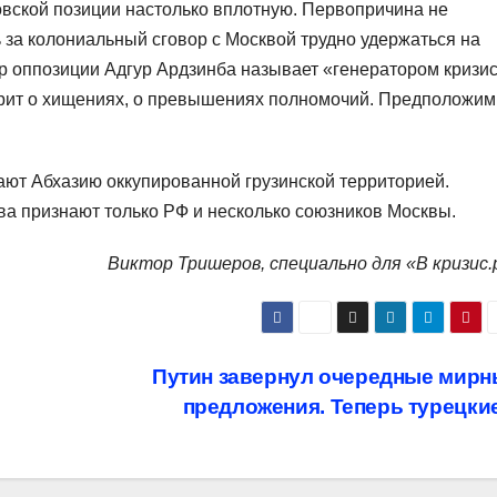
овской позиции настолько вплотную. Первопричина не
 за колониальный сговор с Москвой трудно удержаться на
р оппозиции Адгур Ардзинба называет «генератором кризи
орит о хищениях, о превышениях полномочий. Предположим
ают Абхазию оккупированной грузинской территорией.
ва признают только РФ и несколько союзников Москвы.
Виктор Тришеров, специально для «В кризис.
Путин завернул очередные мирн
предложения. Теперь турецки