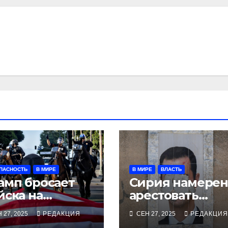
ПАСНОСТЬ
В МИРЕ
В МИРЕ
ВЛАСТЬ
амп бросает
Сирия намерен
йска на
арестовать
ртленд
бежавшего в
 27, 2025
РЕДАКЦИЯ
СЕН 27, 2025
РЕДАКЦИЯ
Москву экс-