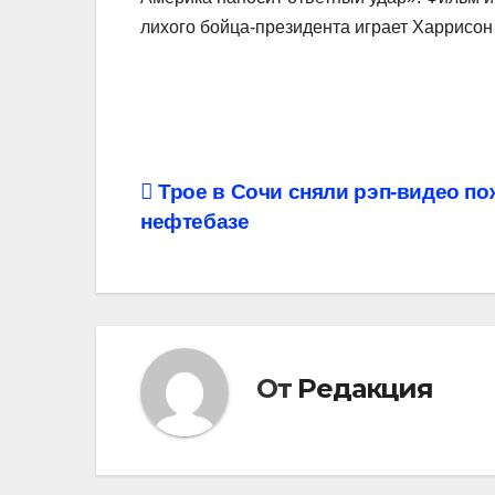
лихого бойца-президента играет Харрисо
Навигация
Трое в Сочи сняли рэп-видео по
нефтебазе
по
записям
От
Редакция