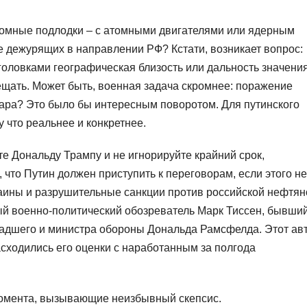
Атомные подлодки – с атомными двигателями или ядерным
 дежурящих в направлении РФ? Кстати, возникает вопрос:
головками географическая близость или дальность значени
мещать. Может быть, военная задача скромнее: поражение
дара? Это было бы интересным поворотом. Для путинского
 что реальнее и конкретнее.
те Дональду Трампу и не игнорируйте крайний срок,
 что Путин должен приступить к переговорам, если этого не
раины и разрушительные санкции против российской нефтян
й военно-политический обозреватель Марк Тиссен, бывши
адшего и министра обороны Дональда Рамсфелда. Этот ав
асходились его оценки с наработанным за полгода
момента, вызывающие неизбывный скепсис.