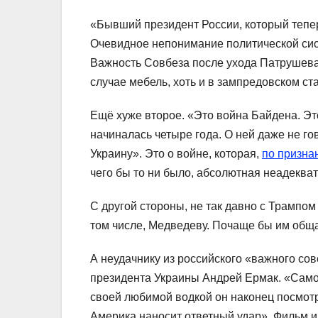
«Бывший президент России, который тепе
Очевидное непонимание политической сис
Важность Совбеза после ухода Патрушева
случае мебель, хоть и в зампредовском ста
Ещё хуже второе. «Это война Байдена. Это
начиналась четыре года. О ней даже не го
Украину». Это о войне, которая,
по призна
чего бы то ни было, абсолютная неадекват
С другой стороны, не так давно с Трампом
том числе, Медведеву. Почаще бы им обща
А неудачнику из российского «важного со
президента Украины Андрей Ермак. «Самол
своей любимой водкой он наконец посмотр
Америка наносит ответный удар». Фильм и 