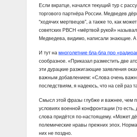
Если вкратце, начался текущий тур с рас
торгового партнёра России. Медведев дё
“ходячих мертвецов”, а также то, как мож
советских РВСН «мёртвой рукой» называл
Медведева, видимо, написали знающие. А 
И тут на
многолетние бла-бла про «радио
сообразное. «Приказал разместить две ат
эти дурацкие разжигающие заявления ока
важным добавлением: «Слова очень важны
последствиям, я надеюсь, что на сей раз т
Смысл этой фразы глубже и важнее, чем п
условиях военной конфронтации (то есть, д
слова придётся по-настоящему. «Может д
полемические нравы прежних эпох. Нормал
них не поздно.