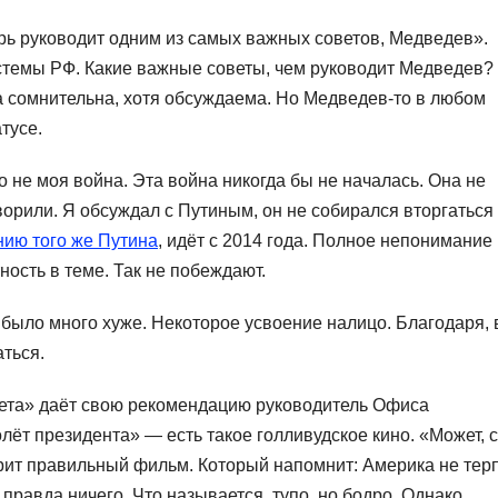
рь руководит одним из самых важных советов, Медведев».
темы РФ. Какие важные советы, чем руководит Медведев?
 сомнительна, хотя обсуждаема. Но Медведев-то в любом
тусе.
 не моя война. Эта война никогда бы не началась. Она не
ворили. Я обсуждал с Путиным, он не собирался вторгаться
нию того же Путина
, идёт с 2014 года. Полное непонимание
ность в теме. Так не побеждают.
 было много хуже. Некоторое усвоение налицо. Благодаря, 
ться.
вета» даёт свою рекомендацию руководитель Офиса
ёт президента» — есть такое голливудское кино. «Может, 
ит правильный фильм. Который напомнит: Америка не терп
правда ничего. Что называется, тупо, но бодро. Однако