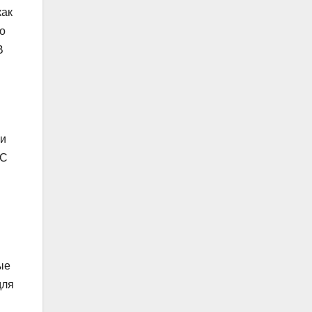
как
о
В
ли
 С
ые
для