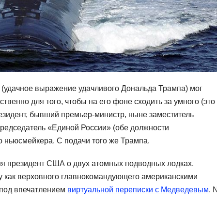
 (удачное выражение удачливого Дональда Трампа) мог
твенно для того, чтобы на его фоне сходить за умного (это
езидент, бывший премьер-министр, ныне заместитель
председатель «Единой России» (обе должности
 ньюсмейкера. С подачи того же Трампа.
ня президент США о двух атомных подводных лодках.
у как верховного главнокомандующего американскими
 под впечатлением
виртуальной переписки с Медведевым
. 