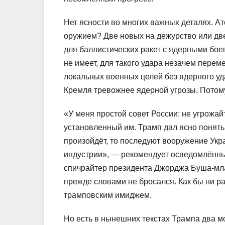
Нет ясности во многих важных деталях. 
оружием? Две новых на дежурство или две
для баллистических ракет с ядерными бое
не имеет, для такого удара незачем пере
локальных военных целей без ядерного у
Кремля тревожнее ядерной угрозы. Потому
«У меня простой совет России: не угрожай
установленный им. Трамп дал ясно понять,
произойдёт, то последуют вооружение Ук
индустрии», — рекомендует осведомлённы
спичрайтер президента Джорджа Буша-мл
прежде словами не бросался. Как бы ни р
трамповским имиджем.
Но есть в нынешних текстах Трампа два 