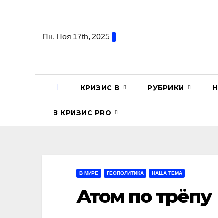
Перейти
к
содержанию
Пн. Ноя 17th, 2025
КРИЗИС В
РУБРИКИ
Н
В КРИЗИС PRO
В МИРЕ
ГЕОПОЛИТИКА
НАША ТЕМА
Атом по трёпу