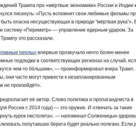
суждений Трампа про «мёртвые экономики» России и Индии 
рнулся пискнуть: «Пусть вспомнит свои любимые фильмы пр
ет быть опасна несуществующая в природе “мёртвая рука”». 
и систему «Периметр» — управление ядерным ударом. За
Трампу это рассказали.
активные пеплы»
впервые прозвучало нечто более-менее
омные подлодки в соответствующих регионах на случай, ес
жутся чем-то бóльшим», — проинформировал вчера Трамп.
, они часто могут привести к незапланированным
ак не произойдёт».
редполагает её автор. Слово политика и пропагандлиста в
ля России с 2014 года) — это оружие. И отвечать за такие
ёрнуть курок пистолета», — напоминал Солженицын здоров
изовать попутавших берега будет реально полезно. Если 