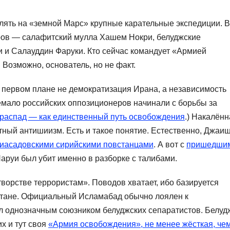
ять на «земной Марс» крупные карательные экспедиции. В
ров — салафитский мулла Хашем Нокри, белуджские
 и Салауддин Фаруки. Кто сейчас командует «Армией
Возможно, основатель, но не факт.
 первом плане не демократизация Ирана, а независимость
емало российских оппозиционеров начинали с борьбы за
распад — как единственный путь освобождения
.) Накалённ
тный антишиизм. Есть и такое понятие. Естественно, Джаи
иасадовскими сирийскими повстанцами
. А вот с
пришедшим
аруи был убит именно в разборке с талибами.
ворстве террористам». Поводов хватает, ибо базируется
стане. Официальный Исламабад обычно лоялен к
ыл однозначным союзником белуджских сепаратистов. Белуд
их и тут своя
«Армия освобождения», не менее жёсткая, че