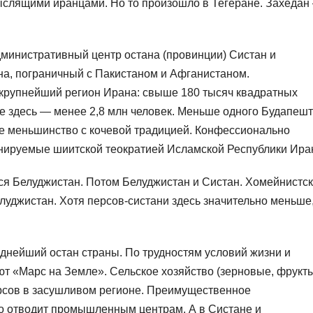
слящими иранцами. Но то произошло в Тегеране. Захедан
инистративный центр остана (провинции) Систан и
на, пограничный с Пакистаном и Афганистаном.
крупнейший регион Ирана: свыше 180 тысяч квадратных
ие здесь — менее 2,8 млн человек. Меньше одного Будапешт
ое меньшинство с кочевой традицией. Конфессионально
нируемые шиитской теократией Исламской Республики Ира
ся Белуджистан. Потом Белуджистан и Систан. Хомейнистс
луджистан. Хотя персов-систани здесь значительно меньше
днейший остан страны. По трудностям условий жизни и
т «Марс на Земле». Сельское хозяйство (зерновые, фрукты
урсов в засушливом регионе. Преимущественное
о отводит промышленным центрам. А в Систане и