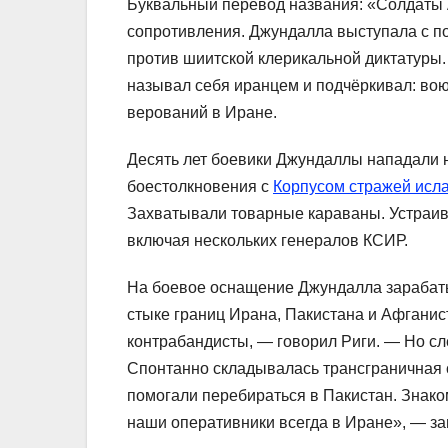
Буквальный перевод названия: «Солдаты А
сопротивления. Джундалла выступала с по
против шиитской клерикальной диктатуры.
называл себя иранцем и подчёркивал: во
верований в Иране.
Десять лет боевики Джундаллы нападали н
боестолкновения с
Корпусом стражей исл
Захватывали товарные караваны. Устраив
включая нескольких генералов КСИР.
На боевое оснащение Джундалла зарабаты
стыке границ Ирана, Пакистана и Афганис
контрабандисты, — говорил Риги. — Но сл
Спонтанно складывалась трансграничная
помогали перебираться в Пакистан. Знак
наши оперативники всегда в Иране», — за