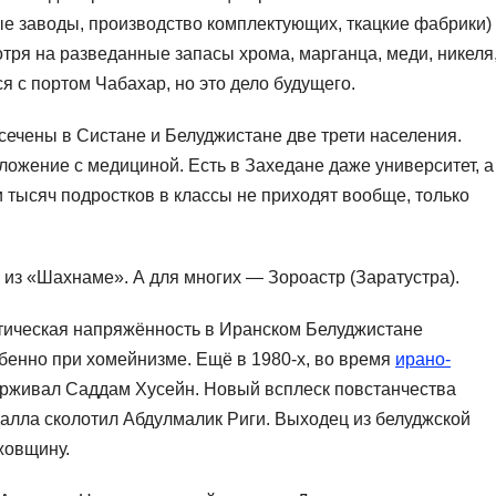
 заводы, производство комплектующих, ткацкие фабрики)
отря на разведанные запасы хрома, марганца, меди, никеля
 с портом Чабахар, но это дело будущего.
ечены в Систане и Белуджистане две трети населения.
ожение с медициной. Есть в Захедане даже университет, а
и тысяч подростков в классы не приходят вообще, только
 из «Шахнаме». А для многих — Зороастр (Заратустра).
тическая напряжённость в Иранском Белуджистане
бенно при хомейнизме. Ещё в 1980-х, во время
ирано-
ерживал Саддам Хусейн. Новый всплеск повстанчества
далла сколотил Абдулмалик Риги. Выходец из белуджской
жовщину.