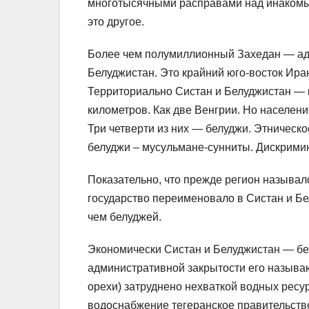
многотысячными расправами над инакомы
это другое.
Более чем полумиллионный Захедан — адм
Белуджистан. Это крайний юго-восток Ира
Территориально Систан и Белуджистан — 
километров. Как две Венгрии. Но населен
Три четверти из них — белуджи. Этническ
белуджи – мусульмане-сунниты. Дискрими
Показательно, что прежде регион называл
государство переименовало в Систан и Бе
чем белуджей.
Экономически Систан и Белуджистан — бе
административной закрытости его называю
орехи) затруднено нехваткой водных рес
водоснабжение тегеранское правительств