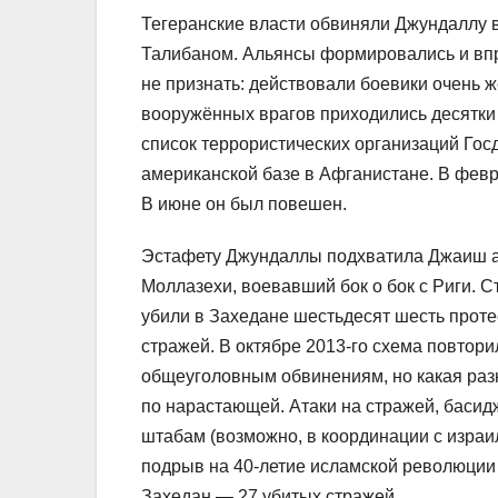
Тегеранские власти обвиняли Джундаллу в
Талибаном. Альянсы формировались и впр
не признать: действовали боевики очень 
вооружённых врагов приходились десятки
список террористических организаций Гос
американской базе в Афганистане. В февр
В июне он был повешен.
Эстафету Джундаллы подхватила Джаиш а
Моллазехи, воевавший бок о бок с Риги. С
убили в Захедане шестьдесят шесть проте
стражей. В октябре 2013-го схема повтори
общеуголовным обвинениям, но какая раз
по нарастающей. Атаки на стражей, басид
штабам (возможно, в координации с израи
подрыв на 40-летие исламской революции
Захедан — 27 убитых стражей.