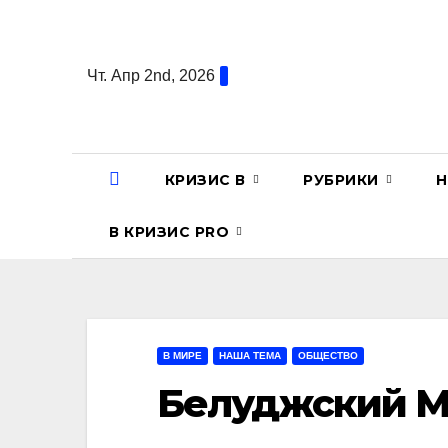
Перейти
к
содержанию
Чт. Апр 2nd, 2026
КРИЗИС В
РУБРИКИ
Н
В КРИЗИС PRO
В МИРЕ
НАША ТЕМА
ОБЩЕСТВО
Белуджский М