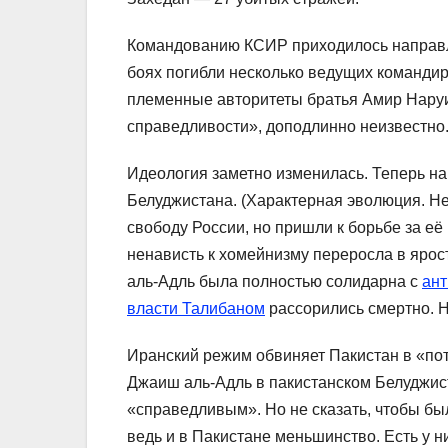
Командованию КСИР приходилось направл
боях погибли несколько ведущих команди
племенные авторитеты братья Амир Наруи
справедливости», доподлинно неизвестно. 
Идеология заметно изменилась. Теперь на
Белуджистана. (Характерная эволюция. Н
свободу России, но пришли к борьбе за её
ненависть к хомейнизму переросла в ярос
аль-Адль была полностью солидарна с
ант
власти Талибаном
рассорились смертно. Н
Иранский режим обвиняет Пакистан в «пот
Джаиш аль-Адль в пакистанском Белуджи
«справедливым». Но не сказать, чтобы б
ведь и в Пакистане меньшинство. Есть у н