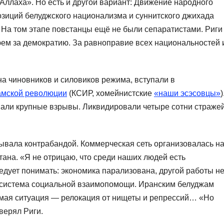
ллаха». Но есть и другой вариант: Движение народного
зиций белуджского национализма и суннитского джихада
 На том этапе повстанцы ещё не были сепаратистами. Риги
юем за демократию. За равноправие всех национальностей 
а чиновников и силовиков режима, вступали в
амской революции
(КСИР, хомейнистские
«наши эсэсовцы»
)
али крупные взрывы. Ликвидировали четыре сотни стражей
вала контрабандой. Коммерческая сеть организовалась н
тана. «Я не отрицаю, что среди наших людей есть
едует понимать: экономика парализована, другой работы не
 система социальной взаимопомощи. Иранским белуджам
омая ситуация — релокация от нищеты и репрессий… «Но
верял Риги.