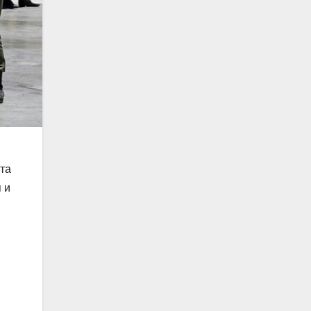
та
 и