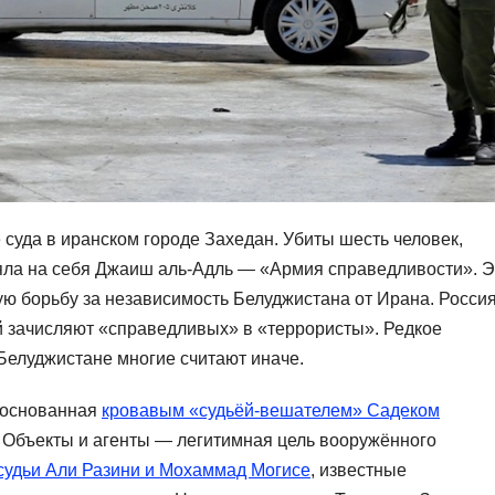
суда в иранском городе Захедан. Убиты шесть человек,
зяла на себя Джаиш аль-Адль — «Армия справедливости». Э
ую борьбу за независимость Белуджистана от Ирана. Россия
й зачисляют «справедливых» в «террористы». Редкое
Белуджистане многие считают иначе.
 основанная
кровавым «судьёй-вешателем» Садеком
. Объекты и агенты — легитимная цель вооружённого
судьи Али Разини и Мохаммад Могисе
, известные