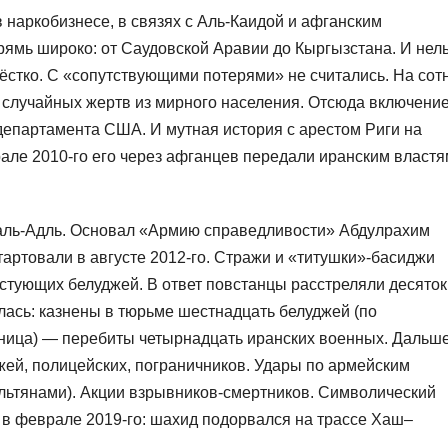
 наркобизнесе, в связях с Аль-Каидой и афганским
ямь широко: от Саудовской Аравии до Кыргызстана. И нел
жёстко. С «сопутствующими потерями» не считались. На сот
 случайных жертв из мирного населения. Отсюда включение
департамента США. И мутная история с арестом Риги на
але 2010-го его через афганцев передали иранским властя
ль-Адль. Основал «Армию справедливости» Абдулрахим
тартовали в августе 2012-го. Стражи и «титушки»-басиджи
стующих белуджей. В ответ повстанцы расстреляли десяток
лась: казнены в тюрьме шестнадцать белуджей (по
ница) — перебиты четырнадцать иранских военных. Дальш
жей, полицейских, пограничников. Удары по армейским
льтянами). Акции взрывников-смертников. Символический
 в феврале 2019-го: шахид подорвался на трассе Хаш–