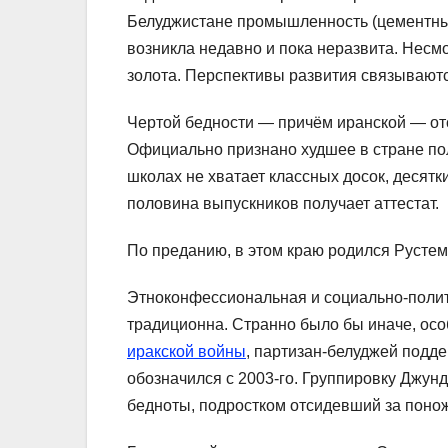
Белуджистане промышленность (цементные
возникла недавно и пока неразвита. Несм
золота. Перспективы развития связываются
Чертой бедности — причём иранской — отс
Официально признано худшее в стране пол
школах не хватает классных досок, десятк
половина выпускников получает аттестат.
По преданию, в этом краю родился Рустем
Этноконфессиональная и социально-поли
традиционна. Странно было бы иначе, осо
иракской войны
, партизан-белуджей подд
обозначился с 2003-го. Группировку Джун
бедноты, подростком отсидевший за поно