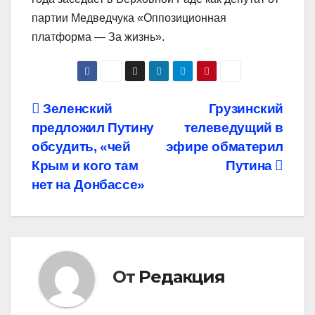
партии Медведчука «Оппозиционная
платформа — За жизнь».
Навигация
Зеленский
Грузинский
предложил Путину
телеведущий в
по
обсудить, «чей
эфире обматерил
записям
Крым и кого там
Путина
нет на Донбассе»
От
Редакция