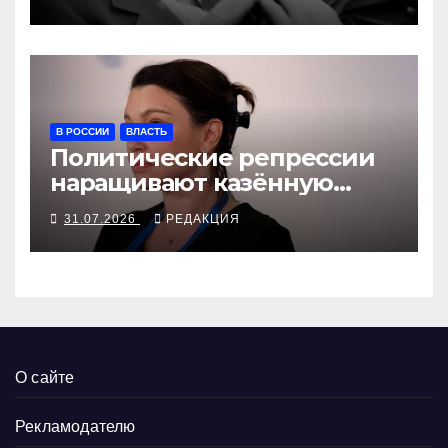
В РОССИИ
ВЛАСТЬ
Политические репрессии
наращивают казённую
собственность
31.07.2026
РЕДАКЦИЯ
О сайте
Рекламодателю