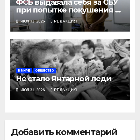
ФСБ выдавала себя за СБУ
при попытке покушения на
командира «Хартии»
ИЮЛ 31, 2026
РЕДАКЦИЯ
В МИРЕ
ОБЩЕСТВО
Не стало Янтарной леди
ИЮЛ 31, 2026
РЕДАКЦИЯ
Добавить комментарий