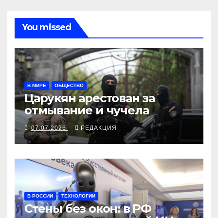
You missed
В МИРЕ
ОБЩЕСТВО
Царукян арестован за
отмывание и чучела
07.07.2026
РЕДАКЦИЯ
В РОССИИ
ТЕХНОЛОГИИ
Стены без окон: в РФ