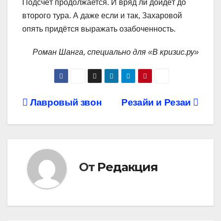
Подсчёт продолжается. И вряд ли дойдёт до
второго тура. А даже если и так, Захаровой
опять придётся выражать озабоченность.
Роман Шанга, специально для «В кризис.ру»
Навигация
Лавровый звон
Резайи и Резаи
по
записям
От
Редакция