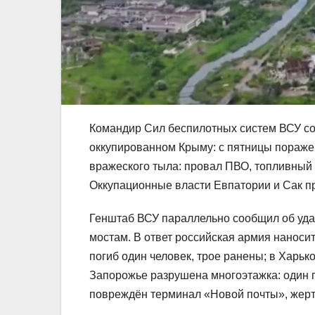
Командир Сил беспилотных систем ВСУ со
оккупированном Крыму: с пятницы поражен
вражеского тыла: провал ПВО, топливный 
Оккупационные власти Евпатории и Сак пр
Генштаб ВСУ параллельно сообщил об уда
мостам. В ответ российская армия наноси
погиб один человек, трое ранены; в Харьк
Запорожье разрушена многоэтажка: один п
повреждён терминал «Новой почты», жертв