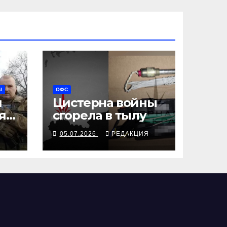
Ы
ОФС
й
Цистерна войны
я
сгорела в тылу
Я
05.07.2026
РЕДАКЦИЯ