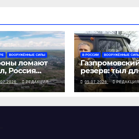
РЕ
ВООРУЖЁННЫЕ СИЛЫ
В РОССИИ
ВООРУЖЁННЫЕ СИЛ
оны ломают
Газпромовски
л, Россия
резерв: тыл дл
знет
своих
.07.2026
РЕДАКЦИЯ
05.07.2026
РЕДАКЦИ