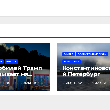
В МИРЕ
ВООРУЖЁННЫЕ СИЛЫ
РЕ
ВЛАСТЬ
НАША ТЕМА
юбилей Трамп
Константиновс
зывает на
й Петербург
рьбу с
 4, 2026
РЕДАКЦИЯ
ИЮЛ 4, 2026
РЕДАКЦИЯ
ммунизмом
мократов