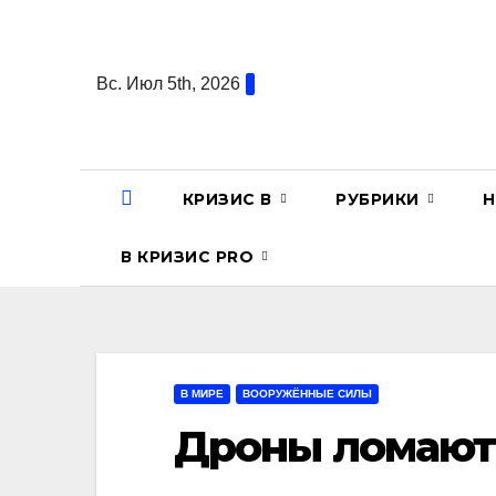
Перейти
к
содержанию
Вс. Июл 5th, 2026
КРИЗИС В
РУБРИКИ
Н
В КРИЗИС PRO
В МИРЕ
ВООРУЖЁННЫЕ СИЛЫ
Дроны ломают 