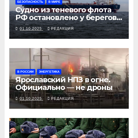
БЕЗОПАСНОСТЬ
В МИРЕ
Судно из теневого флота
РФ остановлено у берегов
Франции
01.10.2025
РЕДАКЦИЯ
В РОССИИ
ЭНЕРГЕТИКА
Ярославский НПЗ в огне.
Официально — не дроны
01.10.2025
РЕДАКЦИЯ