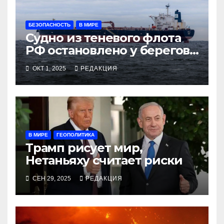
БЕЗОПАСНОСТЬ
В МИРЕ
Судно из теневого флота
РФ остановлено у берегов
Франции
ОКТ 1, 2025
РЕДАКЦИЯ
В МИРЕ
ГЕОПОЛИТИКА
Трамп рисует мир,
Нетаньяху считает риски
СЕН 29, 2025
РЕДАКЦИЯ