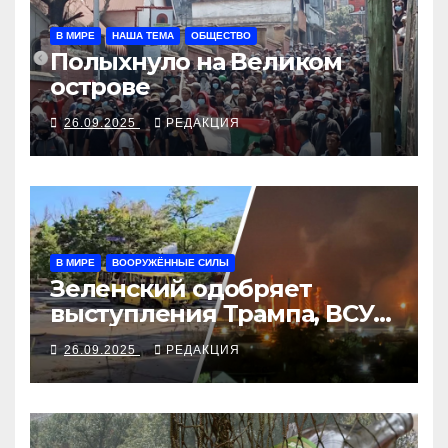
В МИРЕ
НАША ТЕМА
ОБЩЕСТВО
Полыхнуло на Великом
острове
26.09.2025
РЕДАКЦИЯ
В МИРЕ
ВООРУЖЁННЫЕ СИЛЫ
Зеленский одобряет
выступления Трампа, ВСУ
закрыли Добропольский
26.09.2025
РЕДАКЦИЯ
рубеж