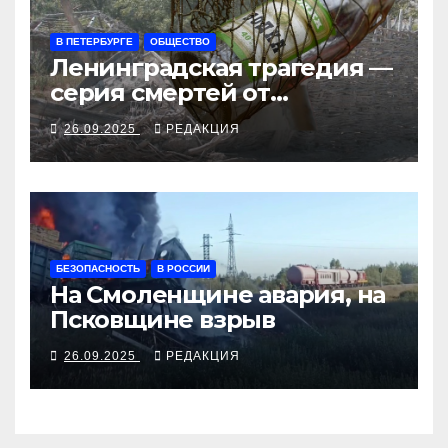
В ПЕТЕРБУРГЕ
ОБЩЕСТВО
Ленинградская трагедия —
серия смертей от
алкосуррогата
26.09.2025
РЕДАКЦИЯ
БЕЗОПАСНОСТЬ
В РОССИИ
На Смоленщине авария, на
Псковщине взрыв
26.09.2025
РЕДАКЦИЯ