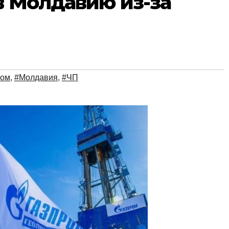
 в Молдавию из-за
ром
,
#Молдавия
,
#ЧП