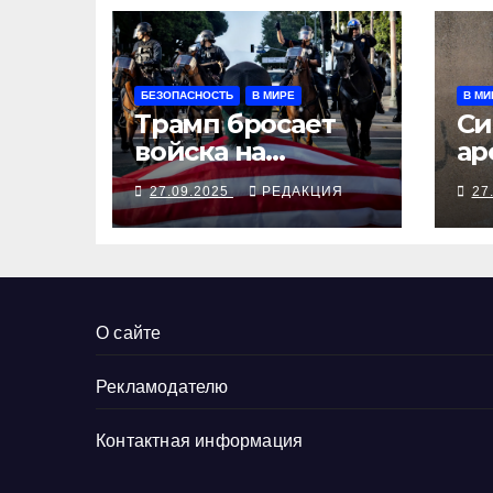
БЕЗОПАСНОСТЬ
В МИРЕ
В МИ
Трамп бросает
Си
войска на
ар
Портленд
бе
27.09.2025
РЕДАКЦИЯ
27
Мо
ди
О сайте
Рекламодателю
Контактная информация