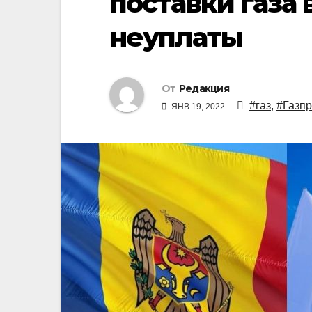
поставки газа
неуплаты
От
Редакция
#газ
,
#Газп
ЯНВ 19, 2022