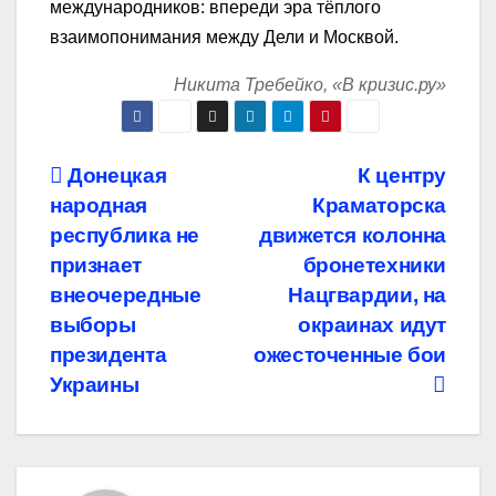
международников: впереди эра тёплого
взаимопонимания между Дели и Москвой.
Никита Требейко, «В кризис.ру»
Навигация
Донецкая
К центру
народная
Краматорска
по
республика не
движется колонна
записям
признает
бронетехники
внеочередные
Нацгвардии, на
выборы
окраинах идут
президента
ожесточенные бои
Украины