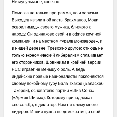
Не мусульмане, конечно.
Помогла не только программа, но и харизма.
Выходец из элитной касты брахманов, Моди
освоил имидж своего мужика, близкого к
народу. Он одинаково свой и в офисе крупной
компании, и на местном «уралвагонзаводе», и
в нищей деревне. Тревожно другое: отнюдь не
только экономический либерализм сплачивает
его сторонников. Шовинизм в крайней версии
РСС играет не меньшую роль. А ведь
индийские правые националисты поклоняются
своему покойному гуру Бала Тхакре (Баласхеб
Такерей), основателю партии «Шив Сена»
(«Армия Шивы»). Которому принадлежат
слова: «Да, я диктатор. Нам ни к чему много
лидеров. Индии нужна не демократия, а свой