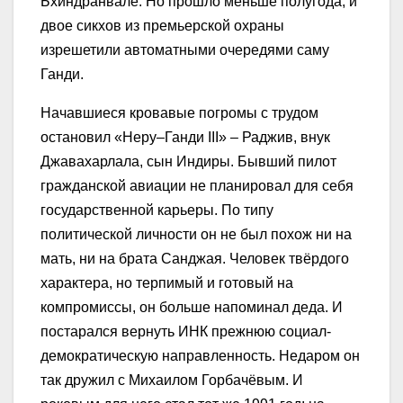
Бхиндранвале. Но прошло меньше полугода, и
двое сикхов из премьерской охраны
изрешетили автоматными очередями саму
Ганди.
Начавшиеся кровавые погромы с трудом
остановил «Неру–Ганди III» – Раджив, внук
Джавахарлала, сын Индиры. Бывший пилот
гражданской авиации не планировал для себя
государственной карьеры. По типу
политической личности он не был похож ни на
мать, ни на брата Санджая. Человек твёрдого
характера, но терпимый и готовый на
компромиссы, он больше напоминал деда. И
постарался вернуть ИНК прежнюю социал-
демократическую направленность. Недаром он
так дружил с Михаилом Горбачёвым. И