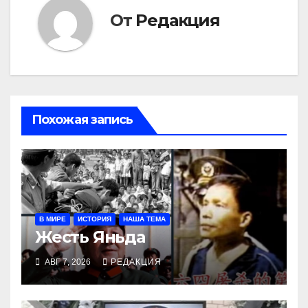
От
Редакция
Похожая запись
В МИРЕ
ИСТОРИЯ
НАША ТЕМА
Жесть Яньда
АВГ 7, 2026
РЕДАКЦИЯ