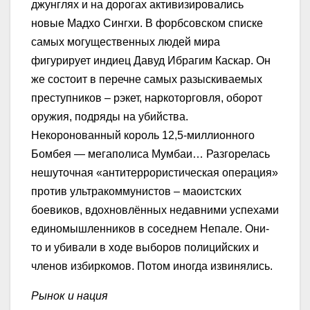
джунглях и на дорогах активизировались
новые Мадхо Сингхи. В форбсовском списке
самых могущественных людей мира
фигурирует индиец Давуд Ибрагим Каскар. Он
же состоит в перечне самых разыскиваемых
преступников – рэкет, наркоторговля, оборот
оружия, подряды на убийства.
Некоронованный король 12,5-миллионного
Бомбея — мегаполиса Мумбаи… Разгорелась
нешуточная «антитеррористическая операция»
против ультракоммунистов – маоистских
боевиков, вдохновлённых недавними успехами
единомышленников в соседнем Непале. Они-
то и убивали в ходе выборов полицийских и
членов избиркомов. Потом иногда извинялись.
Рынок и нация