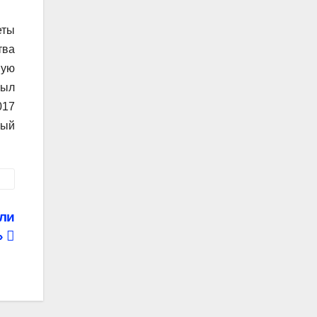
еты
тва
ную
Был
017
ный
ли
»