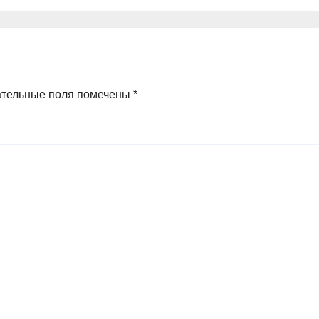
ктатора
ательные поля помечены
*