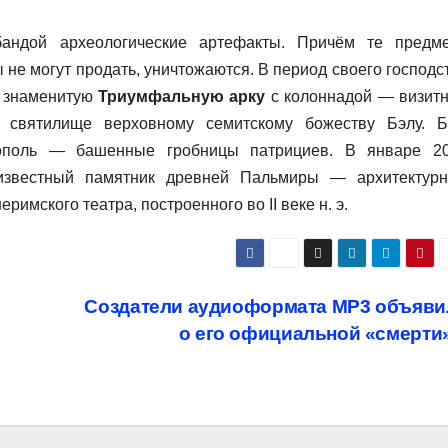
бандой археологические артефакты. Причём те предм
 не могут продать, уничтожаются. В период своего господс
 знаменитую
Триумфальную арку
с колоннадой — визит
святилище верховному семитскому божеству Бэлу. 
рополь — башенные гробницы патрициев. В январе 2
известный памятник древней Пальмиры — архитектур
римского театра, построенного во II веке н. э.
Создатели аудиоформата МР3 объяви
о его официальной «смерти