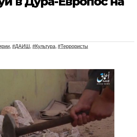
уи в Дура-Европос на
ирии
,
#ДАИШ
,
#Культура
,
#Террористы