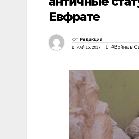
античные стат
Евфрате
От
Редакция
#Война в С
МАЙ 15, 2017