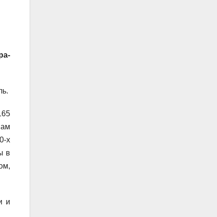
ра-
ль.
165
нам
0-х
ы в
ом,
и и