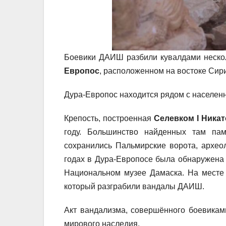
Боевики ДАИШ разбили кувалдами нескол
Европос
, расположенном на востоке Сири
Дура-Европос находится рядом с населенн
Крепость, построенная
Селевком I Ника
году. Большинство найденных там пам
сохранились Пальмирские ворота, археол
годах в Дура-Европосе была обнаружена 
Национальном музее Дамаска. На месте
который разграбили вандалы ДАИШ.
Акт вандализма, совершённого боевикам
мирового наследия.