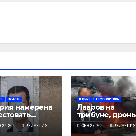
РЕ
ВЛАСТЬ
В МИРЕ
ГЕОПОЛИТИКА
рия намерена
Лавров на
естовать
трибуне, дрон
жавшего в
над Чувашией
 27, 2025
РЕДАКЦИЯ
СЕН 27, 2025
РЕДАКЦИЯ
скву экс-