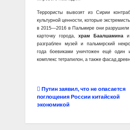
Террористы вывозят из Сирии контра
культурной ценности, которые экстремисты
в 2015—2016 в Пальмире они разрушили
карточку города,
храм Баалшамина
и 
разграблен музей и пальмирский нек
года боевиками уничтожен ещё один 
комплекс тетрапилон, а также фасад древне
Навигация
Путин заявил, что не опасается
поглощения России китайской
по
экономикой
записям