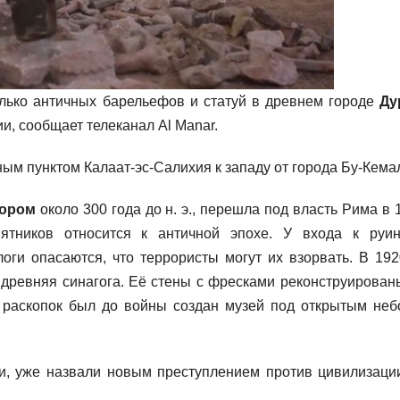
ько античных барельефов и статуй в древнем городе
Ду
и, сообщает телеканал Al Manar.
ым пунктом Калаат-эс-Салихия к западу от города Бу-Кема
тором
около 300 года до н. э., перешла под власть Рима в 
ятников относится к античной эпохе. У входа к руи
оги опасаются, что террористы могут их взорвать. В 192
древняя синагога. Её стены с фресками реконструирован
 раскопок был до войны создан музей под открытым неб
и, уже назвали новым преступлением против цивилизаци