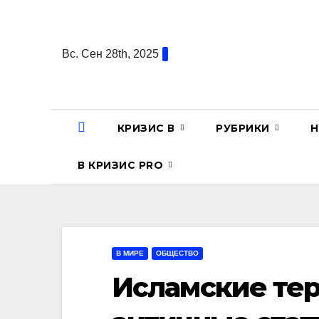
Перейти
к
содержанию
Вс. Сен 28th, 2025
КРИЗИС В
РУБРИКИ
Н
В КРИЗИС PRO
В МИРЕ
ОБЩЕСТВО
Исламские те