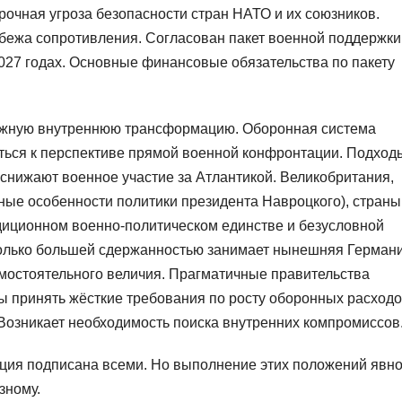
рочная угроза безопасности стран НАТО и их союзников.
убежа сопротивления. Согласован пакет военной поддержки
2027 годах. Основные финансовые обязательства по пакету
жную внутреннюю трансформацию. Оборонная система
ься к перспективе прямой военной конфронтации. Подход
снижают военное участие за Атлантикой. Великобритания,
ные особенности политики президента Навроцкого), страны
диционном военно-политическом единстве и безусловной
колько большей сдержанностью занимает нынешняя Германи
амостоятельного величия. Прагматичные правительства
вы принять жёсткие требования по росту оборонных расход
Возникает необходимость поиска внутренних компромиссов
ация подписана всеми. Но выполнение этих положений явн
зному.