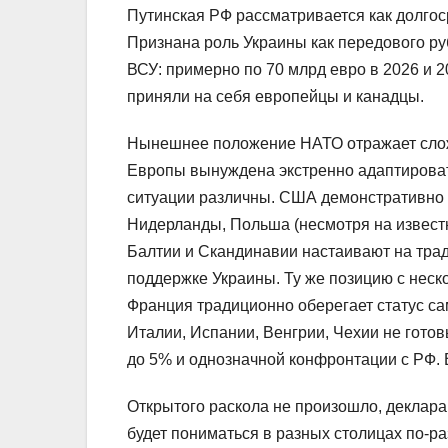
Путинская РФ рассматривается как долгос
Признана роль Украины как передового р
ВСУ: примерно по 70 млрд евро в 2026 и 
приняли на себя европейцы и канадцы.
Нынешнее положение НАТО отражает сло
Европы вынуждена экстренно адаптироват
ситуации различны. США демонстративно 
Нидерланды, Польша (несмотря на извест
Балтии и Скандинавии настаивают на тра
поддержке Украины. Ту же позицию с нес
Франция традиционно оберегает статус с
Италии, Испании, Венгрии, Чехии не гото
до 5% и однозначной конфронтации с РФ. 
Открытого раскола не произошло, деклар
будет пониматься в разных столицах по-ра