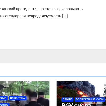
риканский президент явно стал разочаровывать
ь легендарная непредсказуемость […]
ССИИ
НАША ТЕМА
В МИРЕ
ВООРУЖЁННЫЕ СИЛЫ
ВСУ снова
ЕСТВО