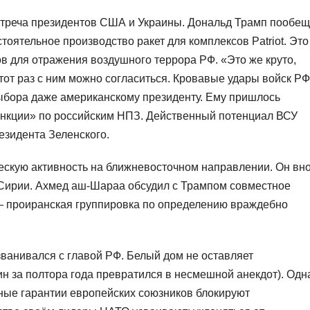
стреча президентов США и Украины. Дональд Трамп пообе
оятельное производство ракет для комплексов Patriot. Это
 для отражения воздушного террора РФ. «Это же круто,
от раз с ним можно согласиться. Кровавые удары войск РФ
ыбора даже американскому президенту. Ему пришлось
нкции» по российским НПЗ. Действенный потенциал ВСУ
езидента Зеленского.
скую активность на ближневосточном направлении. Он вн
 Сирии. Ахмед аш-Шараа обсудил с Трампом совместное
— проиранская группировка по определению враждебно
ванивался с главой РФ. Белый дом не оставляет
н за полтора года превратился в несмешной анекдот). Одн
ные гарантии европейских союзников блокируют