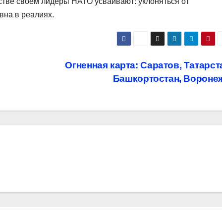
тве своём лидеры НАТО усваивают: уклоняться от
вна в реалиях.
Огненная карта: Саратов, Татарст
Башкортостан, Вороне