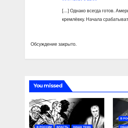
[…] Однако всегда готов. Аме
кремлёвку. Начала срабатыват
Обсуждение закрыто.
You missed
В РО
В РОССИИ
ВЛАСТЬ
НАША ТЕМА
ОБЩ