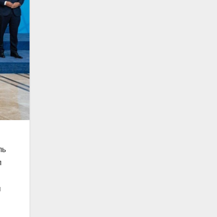
ль
л
п