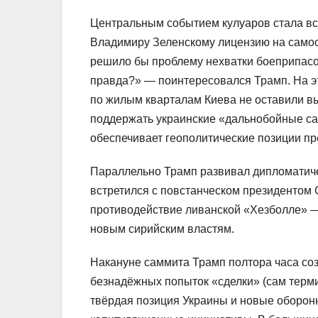
Центральным событием кулуаров стала в
Владимиру Зеленскому лицензию на самост
решило бы проблему нехватки боеприпасов
правда?» — поинтересовался Трамп. На эт
по жилым кварталам Киева не оставили в
поддержать украинские «дальнобойные са
обеспечивает геополитические позиции пр
Параллельно Трамп развивал дипломатиче
встретился с повстанческом президентом
противодействие ливанской «Хезболле» 
новым сирийским властям.
Накануне саммита Трамп полтора часа соз
безнадёжных попыток «сделки» (сам терми
твёрдая позиция Украины и новые оборон