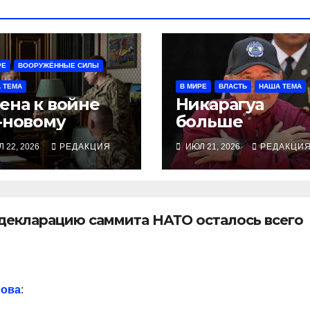
РЕ
ВООРУЖЁННЫЕ СИЛЫ
 ТЕМА
В МИРЕ
ВЛАСТЬ
НАША ТЕМА
ена к войне
Никарагуа
-новому
больше
 22, 2026
РЕДАКЦИЯ
ИЮЛ 21, 2026
РЕДАКЦИ
декларацию саммита НАТО осталось всего
рова
: