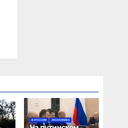
В РОССИИ
ЭКОНОМИКА
На путинском