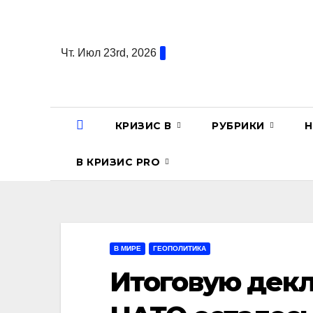
Перейти
к
содержанию
Чт. Июл 23rd, 2026
КРИЗИС В
РУБРИКИ
Н
В КРИЗИС PRO
В МИРЕ
ГЕОПОЛИТИКА
Итоговую дек