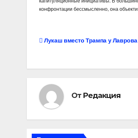
капитуляционные инициативы. В большинс
конфронтации бессмысленно, она объекти
Навигация
Лукаш вместо Трампа у Лаврова
по
записям
От
Редакция