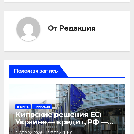
От
Редакция
Похожая запись
В МИРЕ
ФИНАНСЫ
Кипрские решения ЕС:
Украине — кредит, РФ —
санкционный пакет
АПР 22, 2026
РЕДАКЦИЯ