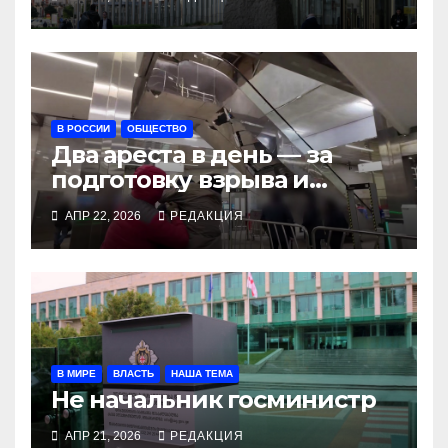
В РОССИИ
ОБЩЕСТВО
Два ареста в день — за
подготовку взрыва и
разведку
АПР 22, 2026
РЕДАКЦИЯ
В МИРЕ
ВЛАСТЬ
НАША ТЕМА
Не начальник госминистр
АПР 21, 2026
РЕДАКЦИЯ