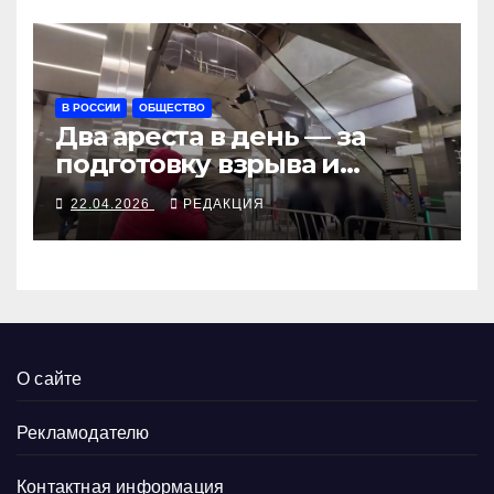
В РОССИИ
ОБЩЕСТВО
Два ареста в день — за
подготовку взрыва и
разведку
22.04.2026
РЕДАКЦИЯ
О сайте
Рекламодателю
Контактная информация