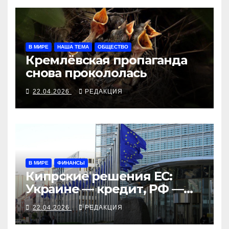
В МИРЕ
НАША ТЕМА
ОБЩЕСТВО
Кремлёвская пропаганда
снова прокололась
22.04.2026
РЕДАКЦИЯ
В МИРЕ
ФИНАНСЫ
Кипрские решения ЕС:
Украине — кредит, РФ —
санкционный пакет
22.04.2026
РЕДАКЦИЯ