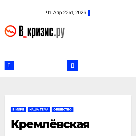
Перейти
Чт. Апр 23rd, 2026
к
содержанию
В МИРЕ
НАША ТЕМА
ОБЩЕСТВО
Кремлёвская