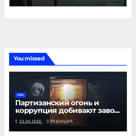
You missed
ОФС
Партизанский огонь и
коррупция добивают завод
«Промсвязь»
23.04.2026
РЕДАКЦИЯ