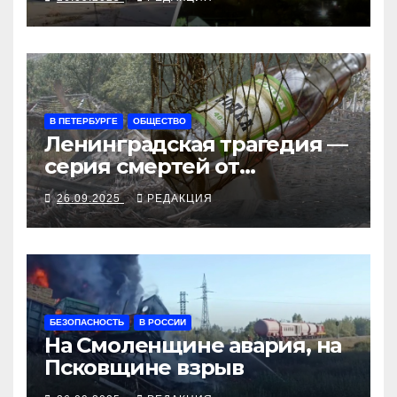
рубеж
В ПЕТЕРБУРГЕ
ОБЩЕСТВО
Ленинградская трагедия —
серия смертей от
алкосуррогата
26.09.2025
РЕДАКЦИЯ
БЕЗОПАСНОСТЬ
В РОССИИ
На Смоленщине авария, на
Псковщине взрыв