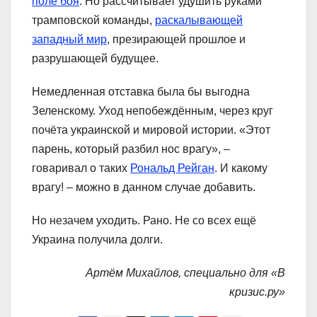
поле боя
. Но рассчитывает удушить руками
трамповской команды,
раскалывающей
западный мир
, презирающей прошлое и
разрушающей будущее.
Немедленная отставка была бы выгодна
Зеленскому. Уход непобеждённым, через круг
почёта украинской и мировой истории. «Этот
парень, который разбил нос врагу», –
говаривал о таких
Рональд Рейган
. И какому
врагу! – можно в данном случае добавить.
Но незачем уходить. Рано. Не со всех ещё
Украина получила долги.
Артём Михайлов, специально для «В
кризис.ру»