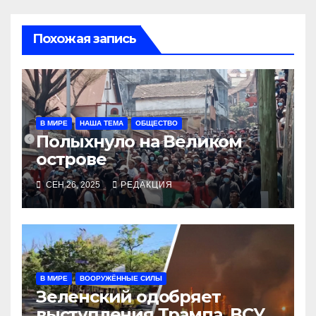
Похожая запись
В МИРЕ
НАША ТЕМА
ОБЩЕСТВО
Полыхнуло на Великом
острове
СЕН 26, 2025
РЕДАКЦИЯ
В МИРЕ
ВООРУЖЁННЫЕ СИЛЫ
Зеленский одобряет
выступления Трампа, ВСУ