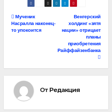
Навигация
Мученик
Венгерский
Насралла наконец-
холдинг «зятя
по
то упокоится
нации» отрицает
записям
планы
приобретения
Райффайзенбанка
От
Редакция