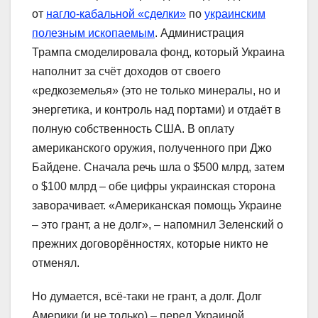
от
нагло-кабальной «сделки»
по
украинским
полезным ископаемым
. Администрация
Трампа смоделировала фонд, который Украина
наполнит за счёт доходов от своего
«редкоземелья» (это не только минералы, но и
энергетика, и контроль над портами) и отдаёт в
полную собственность США. В оплату
американского оружия, полученного при Джо
Байдене. Сначала речь шла о $500 млрд, затем
о $100 млрд – обе цифры украинская сторона
заворачивает. «Американская помощь Украине
– это грант, а не долг», – напомнил Зеленский о
прежних договорённостях, которые никто не
отменял.
Но думается, всё-таки не грант, а долг. Долг
Америки (и не только) – перед Украиной,