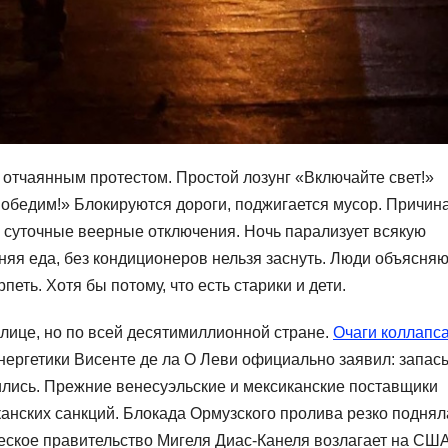
отчаянным протестом. Простой лозунг «Включайте свет!»
победим!» Блокируются дороги, поджигается мусор. Причин
 суточные веерные отключения. Ночь парализует всякую
няя еда, без кондиционеров нельзя заснуть. Люди объясняю
еть. Хотя бы потому, что есть старики и дети.
олице, но по всей десятимиллионной стране.
Очаги коллапс
энергетики Висенте де ла О Леви официально заявил: запас
чились. Прежние венесуэльские и мексиканские поставщики
анских санкций. Блокада Ормузского пролива резко поднял
еское правительство Мигеля Диас-Канеля возлагает на США