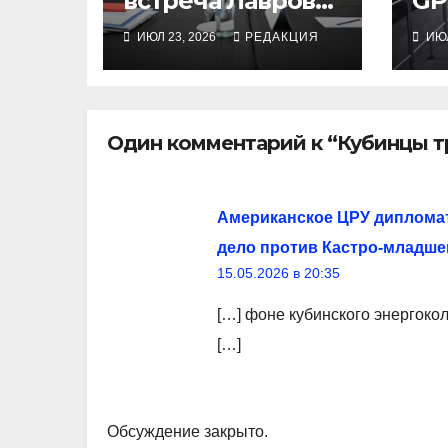
встреча Лаврова
GP
с Рубио не
ИЮЛ 23, 2026
РЕДАКЦИЯ
ИЮЛ
возродила
анкориджскую
атмосферу
сговора
Один комментарий к “Кубинцы т
Американское ЦРУ дипломат
дело против Кастро-младше
15.05.2026 в 20:35
[…] фоне кубинского энергоко
[…]
Обсуждение закрыто.