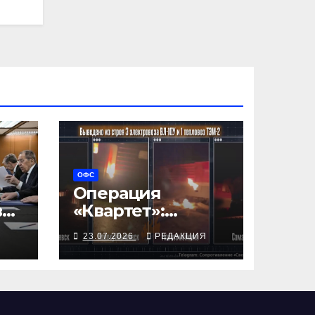
ОФС
Операция
ва
«Квартет»:
партизаны
Я
23.07.2026
РЕДАКЦИЯ
превратили
эвакуацию нефти
в глухой затор