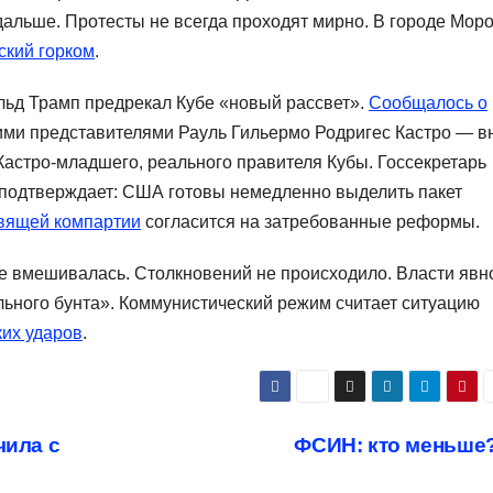
 дальше. Протесты не всегда проходят мирно. В городе Мор
ский горком
.
ьд Трамп предрекал Кубе «новый рассвет».
Сообщалось о
кими представителями Рауль Гильермо Родригес Кастро — в
Кастро-младшего, реального правителя Кубы. Госсекретарь
 подтверждает: США готовы немедленно выделить пакет
вящей компартии
согласится на затребованные реформы.
не вмешивалась. Столкновений не происходило. Власти явн
ьного бунта». Коммунистический режим считает ситуацию
ких ударов
.
чила с
ФСИН: кто меньше