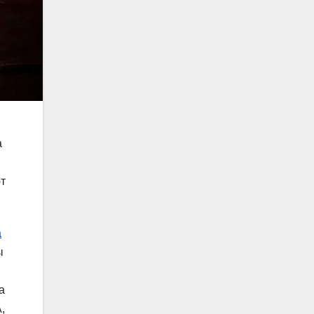
а
т
а
ы
а
,