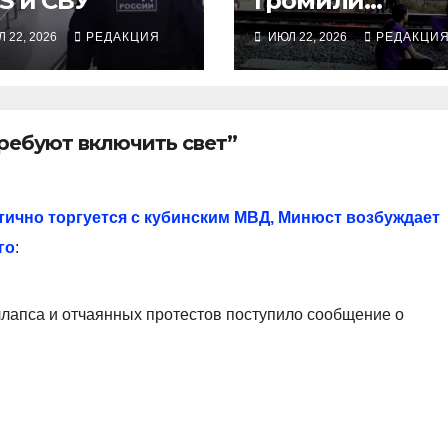
S и СВУ
громили
Wildberries,
 22, 2026
РЕДАКЦИЯ
ИЮЛ 22, 2026
РЕДАКЦИ
Лавров собрал
жаловаться из
Манилу в
Вашингтон
ребуют включить свет”
ично торгуется с кубинским МВД, Минюст возбуждает
го
:
ллапса и отчаянных протестов поступило сообщение о