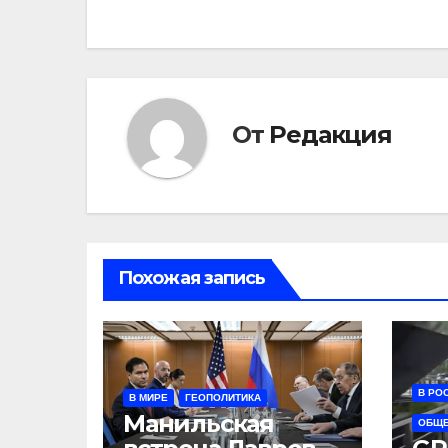
по
записям
От
Редакция
Похожая запись
В РО
В МИРЕ
ГЕОПОЛИТИКА
Манильская
ОБЩ