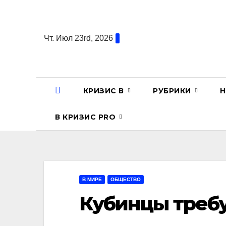
Перейти
к
содержанию
Чт. Июл 23rd, 2026
КРИЗИС В
РУБРИКИ
Н
В КРИЗИС PRO
В МИРЕ
ОБЩЕСТВО
Кубинцы требу