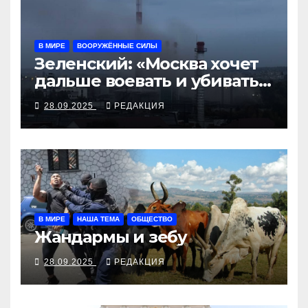
В МИРЕ
ВООРУЖЁННЫЕ СИЛЫ
Зеленский: «Москва хочет
дальше воевать и убивать.
Время для твёрдой
28.09.2025
РЕДАКЦИЯ
реакции»
В МИРЕ
НАША ТЕМА
ОБЩЕСТВО
Жандармы и зебу
28.09.2025
РЕДАКЦИЯ