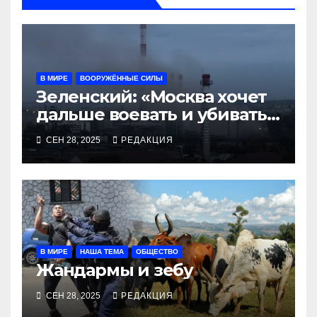
В МИРЕ
ВООРУЖЁННЫЕ СИЛЫ
Зеленский: «Москва хочет
дальше воевать и убивать.
Время для твёрдой
СЕН 28, 2025
РЕДАКЦИЯ
реакции»
В МИРЕ
НАША ТЕМА
ОБЩЕСТВО
Жандармы и зебу
СЕН 28, 2025
РЕДАКЦИЯ