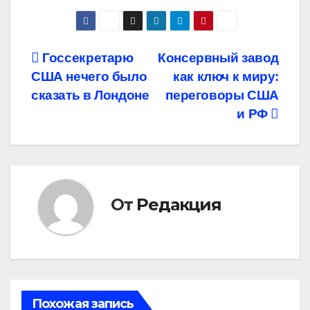
Навигация
Госсекретарю
Консервный завод
США нечего было
как ключ к миру:
по
сказать в Лондоне
переговоры США
записям
и РФ
От
Редакция
Похожая запись