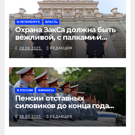
В ПЕТЕРБУРГЕ
ВЛАСТЬ
Охрана ЗакСа должна быть
вежливой, с палками и
наручниками
28.09.2025
РЕДАКЦИЯ
В РОССИИ
ФИНАНСЫ
Пенсии отставных
силовиков до конца года
повысятся вместе с
28.09.2025
РЕДАКЦИЯ
окладами действующих