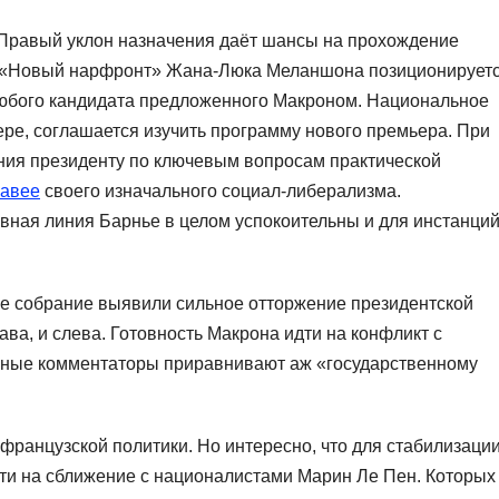
 Правый уклон назначения даёт шансы на прохождение
 «Новый нарфронт» Жана-Люка Меланшона позиционирует
любого кандидата предложенного Макроном. Национальное
ре, соглашается изучить программу нового премьера. При
яния президенту по ключевым вопросам практической
равее
своего изначального социал-либерализма.
вная линия Барнье в целом успокоительны и для инстанци
ое собрание выявили сильное отторжение президентской
ва, и слева. Готовность Макрона идти на конфликт с
ные комментаторы приравнивают аж «государственному
ранцузской политики. Но интересно, что для стабилизаци
ти на сближение с националистами Марин Ле Пен. Которых