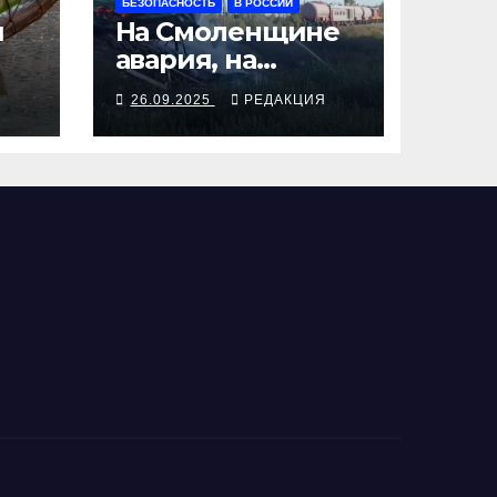
БЕЗОПАСНОСТЬ
В РОССИИ
я
На Смоленщине
авария, на
 от
Псковщине
Я
26.09.2025
РЕДАКЦИЯ
взрыв