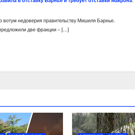
авила в отставку Барнье и требует отставки Макрона
:
о вотум недоверия правительству Мишеля Барнье.
редложили две фракции – […]