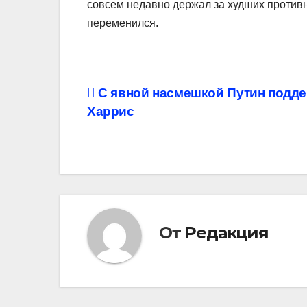
совсем недавно держал за худших против
переменился.
Навигация
С явной насмешкой Путин подд
Харрис
по
записям
От
Редакция