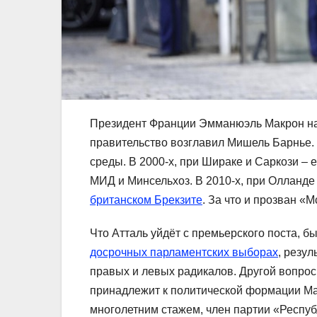
Президент Франции Эмманюэль Макрон наз
правительство возглавил Мишель Барнье.
среды. В 2000-х, при Шираке и Саркози –
МИД и Минсельхоз. В 2010-х, при Олланде
британском Брекзите
. За что и прозван «М
Что Атталь уйдёт с премьерского поста, 
досрочных парламентских выборах
, резу
правых и левых радикалов. Другой вопрос
принадлежит к политической формации Ма
многолетним стажем, член партии «Респу