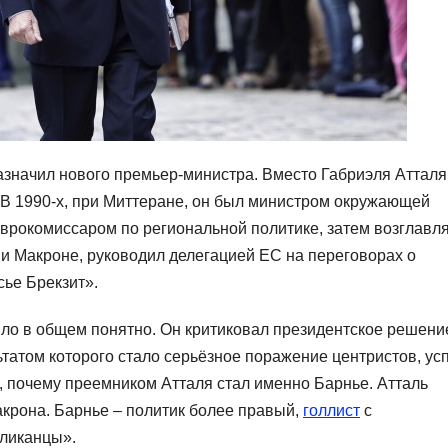
начил нового премьер-министра. Вместо Габриэля Атталя
 В 1990-х, при Миттеране, он был министром окружающей
 еврокомиссаром по региональной политике, затем возглавл
 и Макроне, руководил делегацией ЕС на переговорах о
сье Брекзит».
было в общем понятно. Он критиковал президентское решени
льтатом которого стало серьёзное поражение центристов, ус
, почему преемником Атталя стал именно Барнье. Атталь
крона. Барнье – политик более правый,
голлист
с
бликанцы».