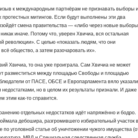
ризыв к международным партнёрам не признавать выборы 
 протестных митингов. Если будут выполнены эти два
изойдёт смена правительства — «либо через новые выборы
никак иначе. Потому что, уверен Хвичиа, вся остальная
й революции». С целью «показать людям, что они
всё общество, а затем разочаровать их».
вий Хвичиа, то она уже проиграла. Сам Хвичиа не может
огут разместиться между площадью Свободы и площадью
наблюдатели от ПАСЕ, ОБСЕ и Европарламента вяло указали
едостатками, но в целом их результаты признали. И даже
м этим как-то справится.
транению отдельных недостатков идёт напряжённо и бодро.
оймала дебошира, разгромившего избирательный участок 
 по уголовной статье об уничтожении чужого имущества (о
окуратура, МВД и Специальная следственная служба