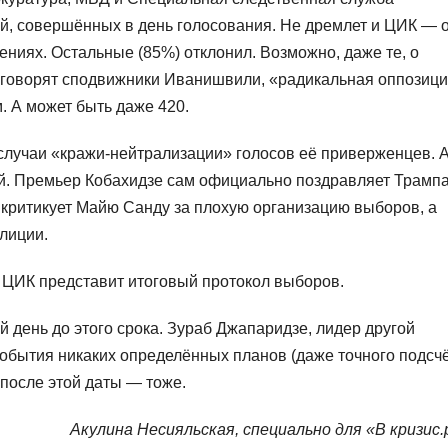
й, совершённых в день голосования. Не дремлет и ЦИК — 
ениях. Остальные (85%) отклонил. Возможно, даже те, о
к говорят сподвижники Иванишвили, «радикальная оппозиц
. А может быть даже 420.
случаи «кражи-нейтрализации» голосов её приверженцев. 
й. Премьер Кобахидзе сам официально поздравляет Трампа
 критикует Майю Санду за плохую организацию выборов, а
лиции.
а ЦИК представит итоговый протокол выборов.
 день до этого срока. Зураб Джапаридзе, лидер другой
 события никаких определённых планов (даже точного подсч
 после этой даты — тоже.
Акулина Несияльская, специально для «В кризис.