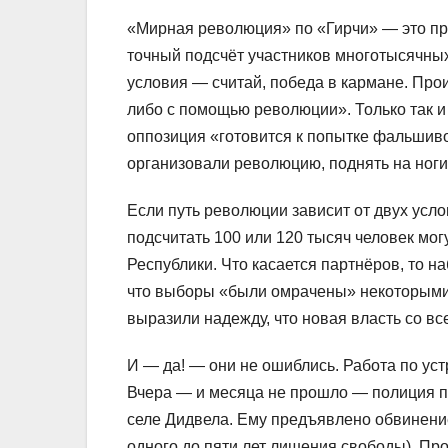
«Мирная революция» по «Гирчи» — это п
точный подсчёт участников многотысячных
условия — считай, победа в кармане. Про
либо с помощью революции». Только так и 
оппозиция «готовится к попытке фальшиво
организовали революцию, поднять на ноги 
Если путь революции зависит от двух усло
подсчитать 100 или 120 тысяч человек м
Республики. Что касается партнёров, то 
что выборы «были омрачены» некоторыми н
выразили надежду, что новая власть со все
И — да! — они не ошиблись. Работа по ус
Вчера — и месяца не прошло — полиция п
селе Дидвела. Ему предъявлено обвинение
одного до пяти лет лишения свободы). Пр