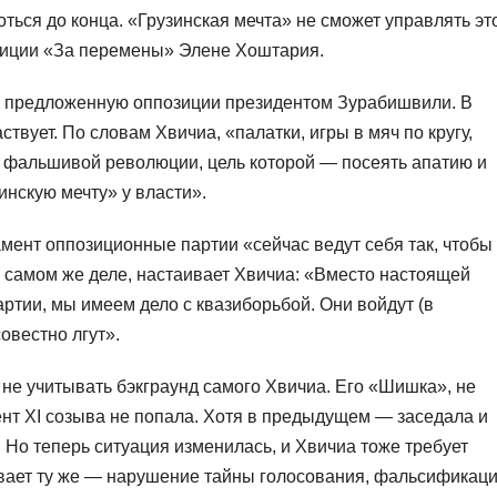
оться до конца. «Грузинская мечта» не сможет управлять эт
алиции «За перемены» Элене Хоштария.
, предложенную оппозиции президентом Зурабишвили. В
ствует. По словам Хвичиа, «палатки, игры в мяч по кругу,
м фальшивой революции, цель которой — посеять апатию и
инскую мечту» у власти».
амент оппозиционные партии «сейчас ведут себя так, чтобы
а самом же деле, настаивает Хвичиа: «Вместо настоящей
артии, мы имеем дело с квазиборьбой. Они войдут (в
совестно лгут».
и не учитывать бэкграунд самого Хвичиа. Его «Шишка», не
нт XI созыва не попала. Хотя в предыдущем — заседала и
 Но теперь ситуация изменилась, и Хвичиа тоже требует
вает ту же — нарушение тайны голосования, фальсификаци