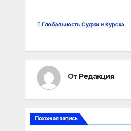
Навигация
Глобальность Суджи и Курска
по
записям
От
Редакция
Похожая запись