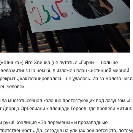
 («Шишка») Яго Хвичиа (не путать с «Гирчи — больше
овела митинг. На нём был изложен план «истинной мирной
екрыть, как планировалось, не удалось. Из-за малого числ
ен человек.
ошла многотысячная колонна протестующих под лозунгом «Н
 Дворца Орбелиани к площади Героев, где провели митинг.
ои руки! Коалиция «За перемены» и прозападные
тветственность. Да, сегодня на улицах решается это, потом