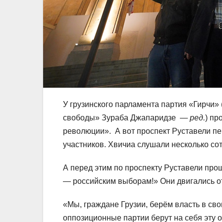
У грузинского парламента партия «Гирчи»
свободы» Зураба Джапаридзе —
ред.
) пр
революции». А вот проспект Руставели пер
участников. Хвичиа слушали несколько сот
А перед этим по проспекту Руставели пр
— российским выборам!» Они двигались от
«Мы, граждане Грузии, берём власть в св
оппозиционные партии берут на себя эту о