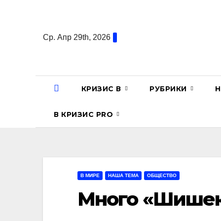
Перейти
к
содержанию
Ср. Апр 29th, 2026
КРИЗИС В
РУБРИКИ
Н
В КРИЗИС PRO
В МИРЕ
НАША ТЕМА
ОБЩЕСТВО
Много «Шише