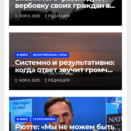
вербовку своих граждан в
войска РФ
НОЯ 6, 2025
РЕДАКЦИЯ
В МИРЕ
ВООРУЖЁННЫЕ СИЛЫ
Системно и результативно:
когда ответ звучит громче
отчётов
НОЯ 6, 2025
РЕДАКЦИЯ
В МИРЕ
ГЕОПОЛИТИКА
Рютте: «Мы не можем быть