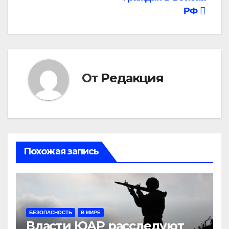
записям
РФ
От
Редакция
Похожая запись
БЕЗОПАСНОСТЬ
В МИРЕ
Власти ЮАР расследуют