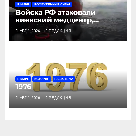
В МИРЕ
ВООРУЖЁННЫЕ СИЛЫ
Войска РФ атаковали
киевский медцентр,
украинские БПЛА утопили
АВГ 1, 2026
РЕДАКЦИЯ
контейнеровоз «Росатома»
В МИРЕ
ИСТОРИЯ
НАША ТЕМА
1976
АВГ 1, 2026
РЕДАКЦИЯ