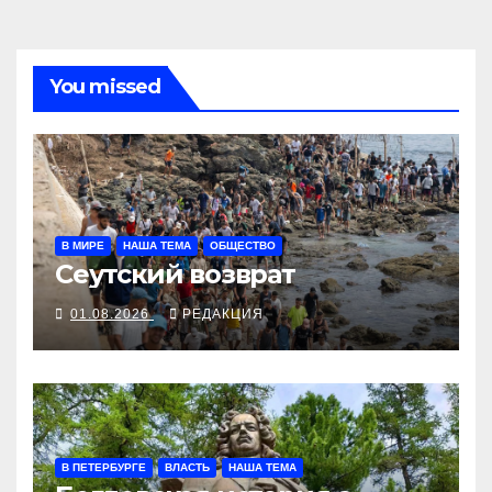
You missed
В МИРЕ
НАША ТЕМА
ОБЩЕСТВО
Сеутский возврат
01.08.2026
РЕДАКЦИЯ
В ПЕТЕРБУРГЕ
ВЛАСТЬ
НАША ТЕМА