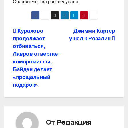
Обстоятельства расследуются.
Навигация
Курахово
Джимми Картер
продолжает
ушёл к Розалин
по
отбиваться,
записям
Лавров отвергает
компромиссы,
Байден делает
«прощальный
подарок»
От
Редакция