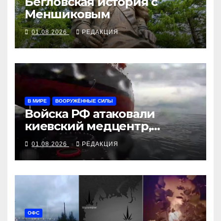
Бегловская история с
Меншиковым
01.08.2026
РЕДАКЦИЯ
В МИРЕ
ВООРУЖЁННЫЕ СИЛЫ
Войска РФ атаковали
киевский медцентр,
украинские БПЛА утопили
01.08.2026
РЕДАКЦИЯ
контейнеровоз «Росатома»
ОФС