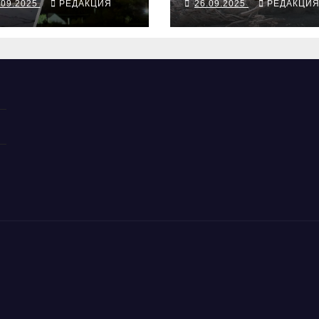
.09.2025
РЕДАКЦИЯ
26.09.2025
РЕДАКЦИ
ампа, ВСУ
алкосуррогата
крыли
бропольский
беж