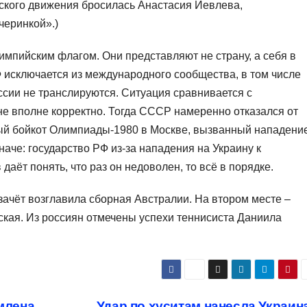
кого движения бросилась Анастасия Иевлева,
черинкой».)
мпийским флагом. Они представляют не страну, а себя в
 исключается из международного сообщества, в том числе
сии не транслируются. Ситуация сравнивается с
не вполне корректно. Тогда СССР намеренно отказался от
бный бойкот Олимпиады-1980 в Москве, вызванный нападени
наче: государство РФ из-за нападения на Украину к
аёт понять, что раз он недоволен, то всё в порядке.
ачёт возглавила сборная Австралии. На втором месте –
нская. Из россиян отмечены успехи теннисиста Даниила
млена
Удар по хуситам нанесла Украин