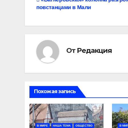
Навигация
повстанцами в Мали
по
записям
От
Редакция
Похожая запись
В МИРЕ
НАША ТЕМА
ОБЩЕСТВО
В МИ