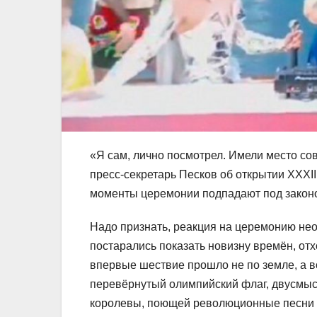
«Я сам, лично посмотрел. Имели место со
пресс-секретарь Песков об открытии XXXII
моменты церемонии подпадают под законо
Надо признать, реакция на церемонию нео
постарались показать новизну времён, отх
впервые шествие прошло не по земле, а в
перевёрнутый олимпийский флаг, двусмыс
королевы, поющей революционные песни – 