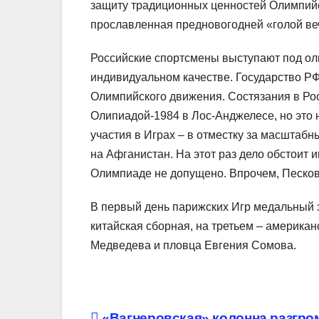
защиту традиционных ценностей Олимпийс
прославленная предновогодней «голой ве
Российские спортсмены выступают под оли
индивидуальном качестве. Государство РФ
Олимпийского движения. Состязания в Рос
Олипиадой-1984 в Лос-Анджелесе, но это 
участия в Играх – в отместку за масшта
на Афганистан. На этот раз дело обстоит и
Олимпиаде не допущено. Впрочем, Песков д
В первый день парижских Игр медальный з
китайская сборная, на третьем – америка
Медведева и пловца Евгения Сомова.
«Вагнеровская» колонна разгро