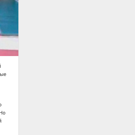
й
рые
о
 Но
й