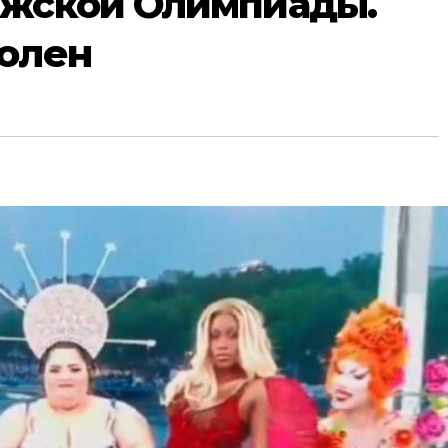
ижской Олимпиады.
волен