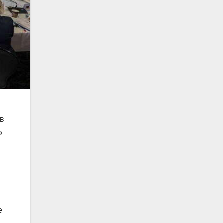
тв
»
е