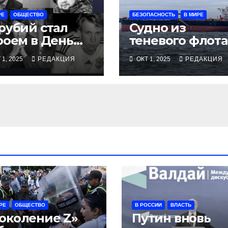
РЕ
ОБЩЕСТВО
БЕЗОПАСНОСТЬ
В МИРЕ
рубий стал
Судно из
роем в День
теневого флота
щитника
РФ остановлен
 1, 2025
РЕДАКЦИЯ
ОКТ 1, 2025
РЕДАКЦИЯ
у берегов
Франции
РЕ
ОБЩЕСТВО
В РОССИИ
ВЛАСТЬ
околение Z»
Путин вновь