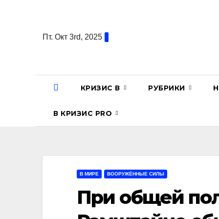
Перейти
к
содержанию
Пт. Окт 3rd, 2025
КРИЗИС В
РУБРИКИ
Н
В КРИЗИС PRO
В МИРЕ
ВООРУЖЁННЫЕ СИЛЫ
При общей пол