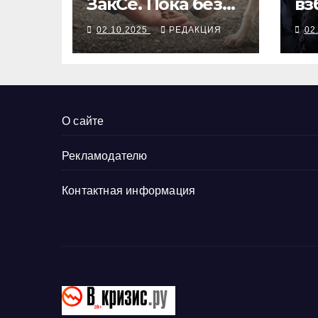
ЗакСе. Пока без
вз
последствий
в 
02.10.2025
РЕДАКЦИЯ
02
пр
ко
на
О сайте
Рекламодателю
Контактная информация