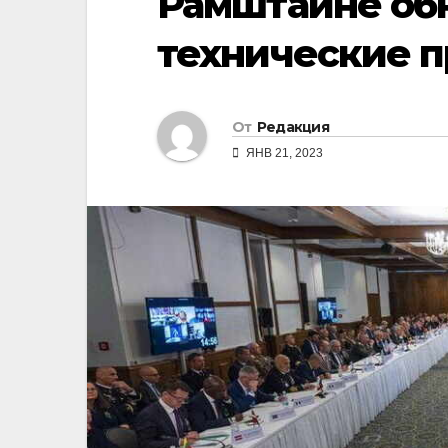
Рамштайне об
технические 
От
Редакция
ЯНВ 21, 2023