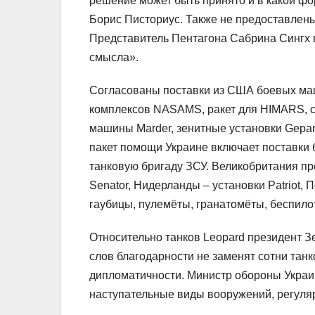
решение может быть принято и в какой фо
Борис Писториус. Также не предоставлен
Представитель Пентагона Сабрина Сингх в
смысла».
Согласованы поставки из США боевых маши
комплексов NASAMS, ракет для HIMARS, 
машины Marder, зенитные установки Gepar
пакет помощи Украине включает поставки 
танковую бригаду ЗСУ. Великобритания пр
Senator, Нидерланды – установки Patriot,
гаубицы, пулемёты, гранатомёты, беспило
Относительно танков Leopard президент З
слов благодарности не заменят сотни танк
дипломатичности. Министр обороны Украи
наступательные виды вооружений, регуля