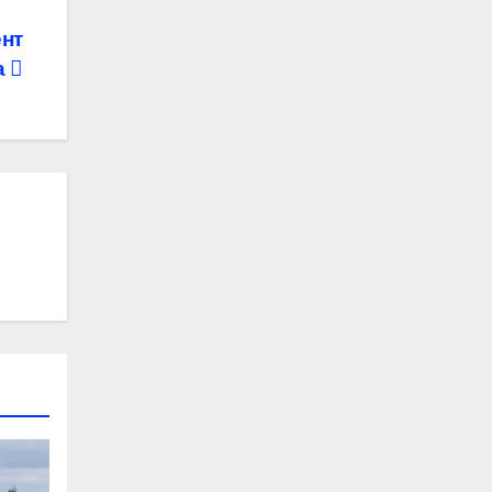
ент
а