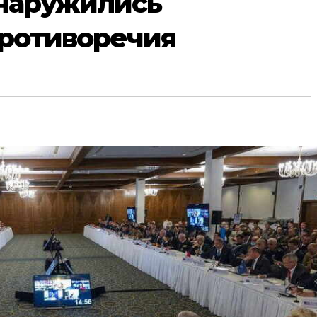
наружились
противоречия