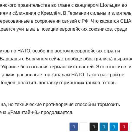
анского правительства во главе с канцлером Шольцем во
иями сближения с Кремлём. В Германии сильны и влиятел
ересованные в сохранении связей с РФ. Что касается США
рается учитывать позиции европейских союзников, среди
иков по НАТО, особенно восточноевропейских стран и
 Варшавы с Берлином сейчас вообще обострились) выража
Украине без согласия германских властей. Это относится и
я армия располагает по каналам НАТО. Таков настрой не
Лондон, оплатить поставку германских танков готовы
на, но технические противоречия способны тормозить
реча «Рамштайн-8» продолжается.