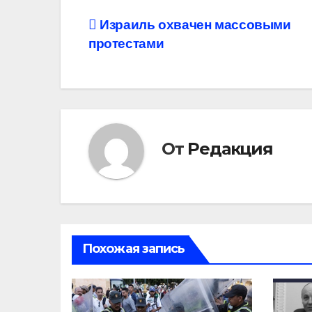
Навигация
Израиль охвачен массовыми
протестами
по
записям
От
Редакция
Похожая запись