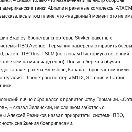
рме», – сказал только что назначенный министр обороны
ы американские танки Abrams и ракетные комплексы ATACM
ысказалась в том плане, что «на данный момент это не им
н Bradley, бронетранспортёров Stryker, ракетных
системы ПВО Avenger. Германия намерена отправить боев
d, ракеты ПВО Iris-T SLM (по словам Писториуса весенний
более чем на миллиард евро). Польша берётся обучить
едоставляет ракеты Brimstone, Канада – бронеавтомобили
 Португалия – бронетранспортёры M113, Эстония и Латвия –
тники.
еленский лично обращался к правительству Германии. «Сот
ов», – сказал Зеленский, не слишком заботясь о
ны Алексей Резников назвал приоритеты: системы ПВО,
рность снабжения боеприпасами.