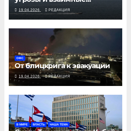
обвинения
19.04.2026
РЕДАКЦИЯ
ОФС
От блицкрига к эвакуации
19.04.2026
РЕДАКЦИЯ
В МИРЕ
ВЛАСТЬ
НАША ТЕМА