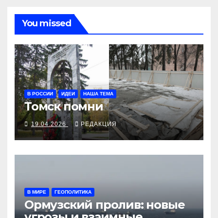
You missed
В РОССИИ
ИДЕИ
НАША ТЕМА
Томск помни
19.04.2026
РЕДАКЦИЯ
В МИРЕ
ГЕОПОЛИТИКА
Ормузский пролив: новые
угрозы и взаимные