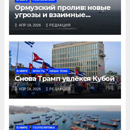
Ормузский пролив: новые
угрозы и взаимные
обвинения
АПР 19, 2026
РЕДАКЦИЯ
В МИРЕ
ВЛАСТЬ
НАША ТЕМА
Снова Трамп увлёкся Кубой
АПР 18, 2026
РЕДАКЦИЯ
В МИРЕ
ГЕОПОЛИТИКА