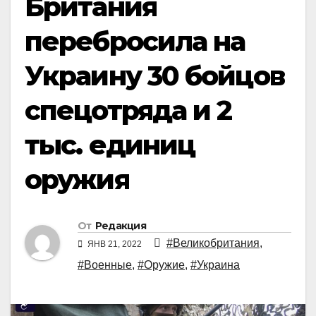
Британия
перебросила на
Украину 30 бойцов
спецотряда и 2
тыс. единиц
оружия
От
Редакция
#Великобритания
,
ЯНВ 21, 2022
#Военные
,
#Оружие
,
#Украина