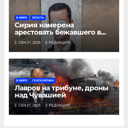
В МИРЕ
ВЛАСТЬ
Сирия намерена
арестовать бежавшего в
Москву экс-диктатора
СЕН 27, 2025
РЕДАКЦИЯ
В МИРЕ
ГЕОПОЛИТИКА
Лавров на трибуне, дроны
над Чувашией
СЕН 27, 2025
РЕДАКЦИЯ