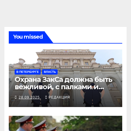
You missed
В ПЕТЕРБУРГЕ
ВЛАСТЬ
Охрана ЗакСа должна быть
вежливой, с палками и
наручниками
28.09.2025
РЕДАКЦИЯ