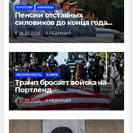
В РОССИИ
ФИНАНСЫ
Пенсии отставных
силовиков до конца года
повысятся вместе с
28.09.2025
РЕДАКЦИЯ
окладами действующих
БЕЗОПАСНОСТЬ
В МИРЕ
Трамп бросает войска на
Портленд
27.09.2025
РЕДАКЦИЯ