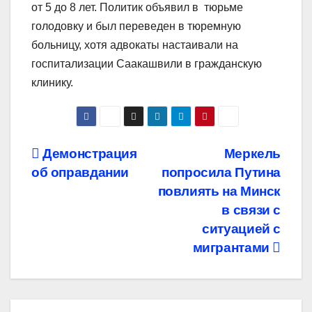
от 5 до 8 лет. Политик объявил в тюрьме
голодовку и был переведен в тюремную
больницу, хотя адвокаты настаивали на
госпитализации Саакашвили в гражданскую
клинику.
Навигация
Демонстрация
Меркель
об оправдании
попросила Путина
по
повлиять на Минск
записям
в связи с
ситуацией с
мигрантами