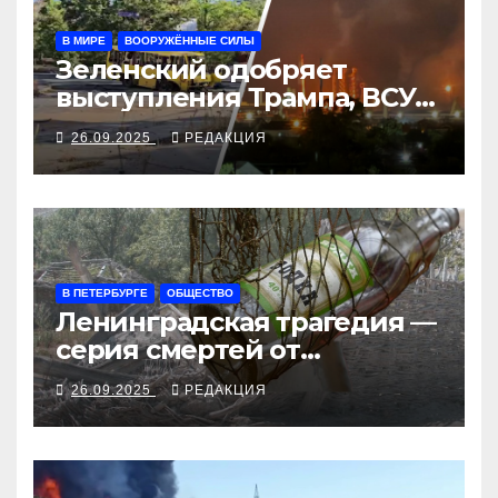
В МИРЕ
ВООРУЖЁННЫЕ СИЛЫ
Зеленский одобряет
выступления Трампа, ВСУ
закрыли Добропольский
26.09.2025
РЕДАКЦИЯ
рубеж
В ПЕТЕРБУРГЕ
ОБЩЕСТВО
Ленинградская трагедия —
серия смертей от
алкосуррогата
26.09.2025
РЕДАКЦИЯ