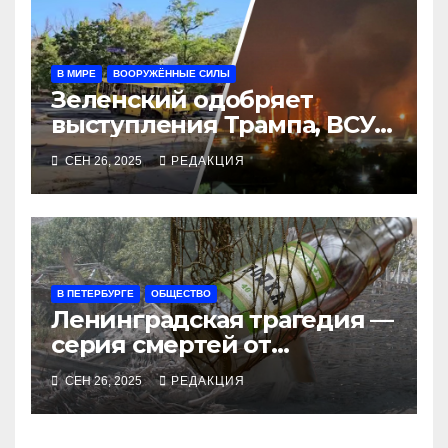
В МИРЕ
ВООРУЖЁННЫЕ СИЛЫ
Зеленский одобряет
выступления Трампа, ВСУ
закрыли Добропольский
СЕН 26, 2025
РЕДАКЦИЯ
рубеж
В ПЕТЕРБУРГЕ
ОБЩЕСТВО
Ленинградская трагедия —
серия смертей от
алкосуррогата
СЕН 26, 2025
РЕДАКЦИЯ