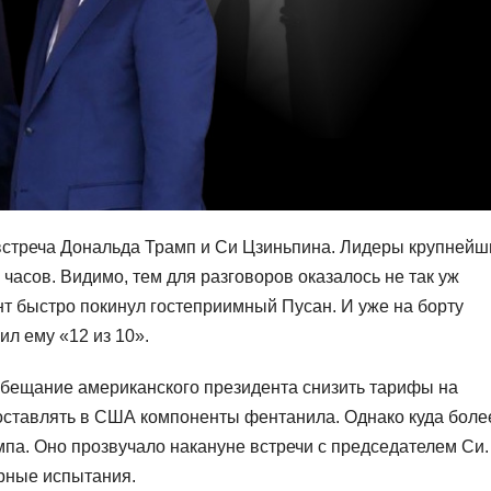
стреча Дональда Трамп и Си Цзиньпина. Лидеры крупнейш
асов. Видимо, тем для разговоров оказалось не так уж
нт быстро покинул гостеприимный Пусан. И уже на борту
л ему «12 из 10».
бещание американского президента снизить тарифы на
поставлять в США компоненты фентанила. Однако куда боле
па. Оно прозвучало накануне встречи с председателем Си.
рные испытания.