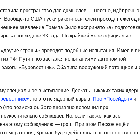
 оставила пространство для домыслов — неясно, идёт речь о
й. Вообще-то США пуски ракет-носителей проходят ежегодн
ынешнее заявление Трампа было воспринято как подготовка
ре за последние 33 года. По крайней мере официально.
о «другие страны» проводят подобные испытания. Имея в в
я из РФ. Путин похвастался испытаниями автономной
 ракеты «Буревестник». Оба типа вооружений потенциальн
му специальное выступление. Дескать, никаких таких ядер
уревестнике»
, то это не ядерный взрыв.
Про «Посейдон»
и
ло (что возможно). Зато внезапно вспомнил про
еукоснительно соблюдает. Но, если так же, как все
ена этому соблюдению — грош. При этом Песков ещё и
я от моратория, Кремль будет действовать «соответственно