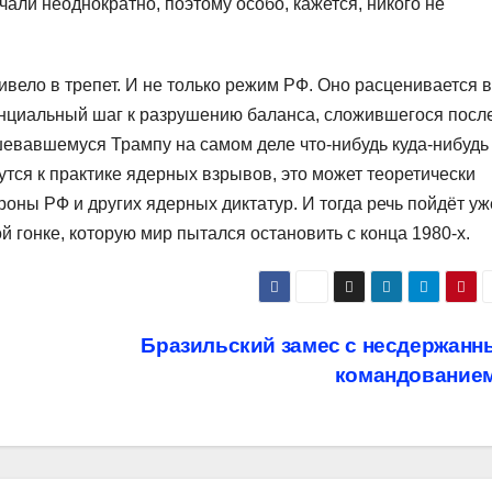
чали неоднократно, поэтому особо, кажется, никого не
вело в трепет. И не только режим РФ. Оно расценивается в
тенциальный шаг к разрушению баланса, сложившегося посл
шевавшемуся Трампу на самом деле что-нибудь куда-нибудь
тся к практике ядерных взрывов, это может теоретически
оны РФ и других ядерных диктатур. И тогда речь пойдёт уж
й гонке, которую мир пытался остановить с конца 1980-х.
Бразильский замес с несдержанн
командование