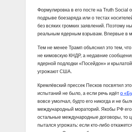
Формулировка в его посте на Truth Social
подрыве боезаряда или о тестах носителе
без всяких громких заявлений. Поэтому н
реальным ядерным взрывам. Впервые в ми
Тем не менее Трамп объяснил это тем, чт
не кимовскую КНДР, а недавние сообщени
ядерной подлодки «Посейдон» и крылатой
угрожают США.
Кремлёвский прессек Песков посвятил это
испытаний не было, а если речь идёт
о «Б
вовсе умолчал, будто его никогда и не бы
международный мораторий. Якобы РФ его н
остальные международные договоры, то ц
пытался угрожать: если кто-либо откажетс