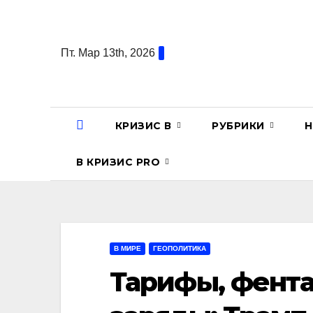
Перейти
к
содержанию
Пт. Мар 13th, 2026
КРИЗИС В
РУБРИКИ
Н
В КРИЗИС PRO
В МИРЕ
ГЕОПОЛИТИКА
Тарифы, фент