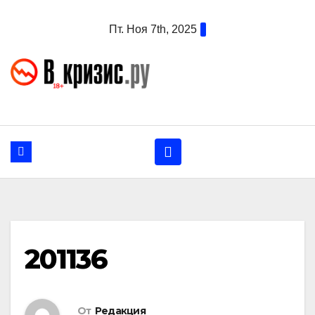
Перейти
Пт. Ноя 7th, 2025
к
содержанию
201136
От
Редакция