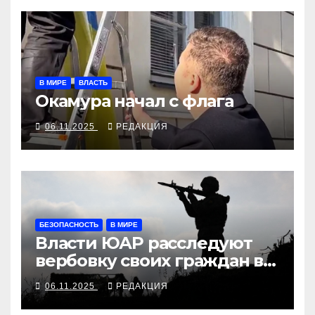
В МИРЕ
ВЛАСТЬ
Окамура начал с флага
06.11.2025
РЕДАКЦИЯ
БЕЗОПАСНОСТЬ
В МИРЕ
Власти ЮАР расследуют
вербовку своих граждан в
войска РФ
06.11.2025
РЕДАКЦИЯ