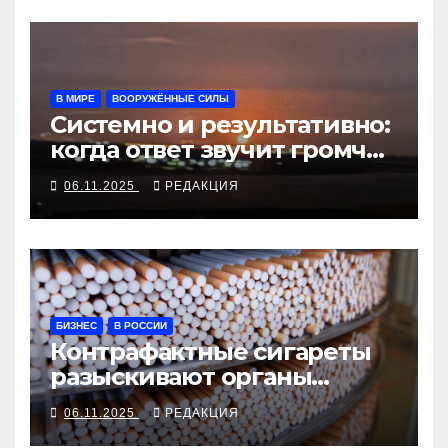
В МИРЕ
ВООРУЖЁННЫЕ СИЛЫ
Системно и результативно:
когда ответ звучит громче
отчётов
06.11.2025
РЕДАКЦИЯ
БИЗНЕС
В РОССИИ
Контрафактные сигареты
разыскивают органы
госбезопасности
06.11.2025
РЕДАКЦИЯ