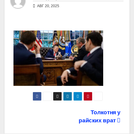
АВГ 20, 2025
Навигация
Толкотня у
райских врат
по