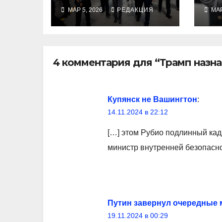
внутренней
ве
МАР 5, 2026
РЕДАКЦИЯ
МАР
безопасности из-
Шо
за впечатляющих
ар
результатов
Ца
4 комментария для “Трамп назн
Купянск не Вашингтон
:
14.11.2024 в 22:12
[…] этом Рубио подлинный ка
министр внутренней безопасно
Путин завернул очередные 
19.11.2024 в 00:29