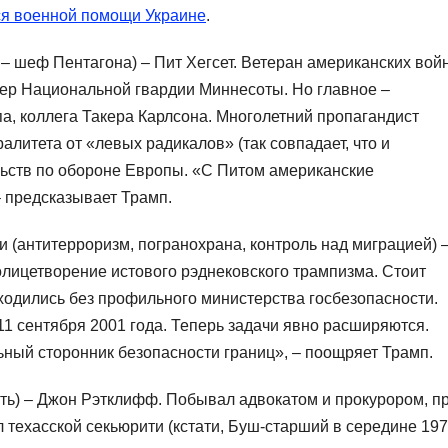
ся военной помощи Украине
.
– шеф Пентагона) – Пит Хегсет. Ветеран американских войн
цер Национальной гвардии Миннесоты. Но главное –
, коллега Такера Карлсона. Многолетний пропагандист
алитета от «левых радикалов» (так совпадает, что и
ьств по обороне Европы. «С Питом американские
 предсказывает Трамп.
 (антитерроризм, погранохрана, контроль над миграцией) 
лицетворение истового рэднековского трампизма. Стоит
бходились без профильного министерства госбезопасности.
1 сентября 2001 года. Теперь задачи явно расширяются.
ьный сторонник безопасности границ», – поощряет Трамп.
ть) – Джон Рэтклифф. Побывал адвокатом и прокурором, п
техасской секьюрити (кстати, Буш-старший в середине 197