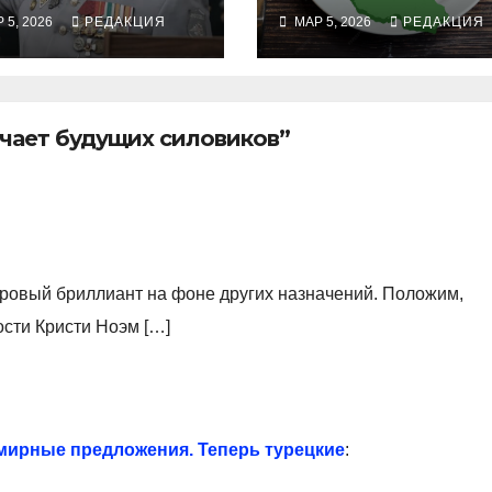
теранов круга
рахбара, Кубе 
 5, 2026
РЕДАКЦИЯ
МАР 5, 2026
РЕДАКЦИЯ
йгу —
генсека, а
естован Руслан
Зеленским опя
ликов
недоволен
ачает будущих силовиков”
дровый бриллиант на фоне других назначений. Положим,
сти Кристи Ноэм […]
мирные предложения. Теперь турецкие
: