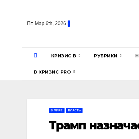
Перейти
к
содержанию
Пт. Мар 6th, 2026
КРИЗИС В
РУБРИКИ
Н
В КРИЗИС PRO
В МИРЕ
ВЛАСТЬ
Трамп назнача