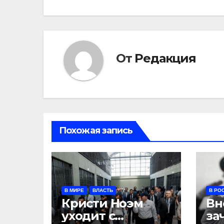
записям
От
Редакция
Похожая запись
В МИРЕ
ВЛАСТЬ
В РО
Кристи Ноэм
Вн
уходит с
за