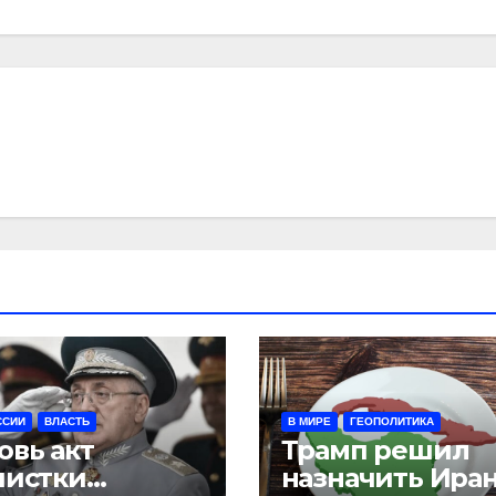
ССИИ
ВЛАСТЬ
В МИРЕ
ГЕОПОЛИТИКА
овь акт
Трамп решил
чистки
назначить Ира