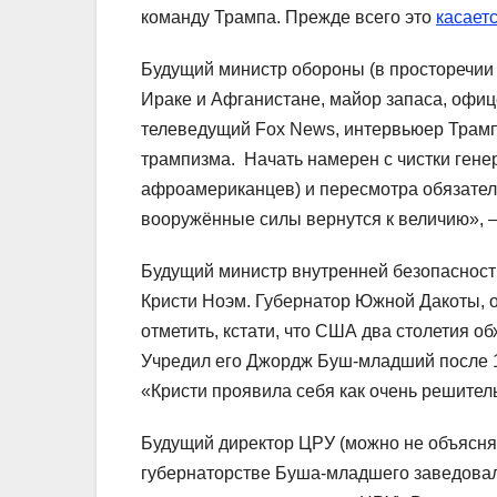
команду Трампа. Прежде всего это
касает
Будущий министр обороны (в просторечии 
Ираке и Афганистане, майор запаса, офи
телеведущий Fox News, интервьюер Трампа
трампизма. Начать намерен с чистки генер
афроамериканцев) и пересмотра обязател
вооружённые силы вернутся к величию», –
Будущий министр внутренней безопасности
Кристи Ноэм. Губернатор Южной Дакоты, о
отметить, кстати, что США два столетия о
Учредил его Джордж Буш-младший после 1
«Кристи проявила себя как очень решител
Будущий директор ЦРУ (можно не объясня
губернаторстве Буша-младшего заведовал 