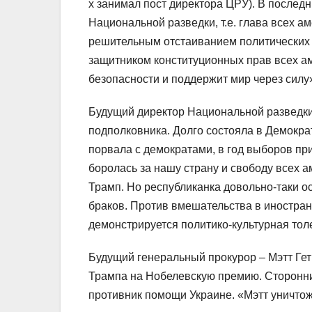
х занимал пост директора ЦРУ). В послед
Национальной разведки, т.е. глава всех а
решительным отстаиванием политических
защитником конституционных прав всех а
безопасности и поддержит мир через силу
Будущий директор Национальной разведки
подполковника. Долго состояла в Демокра
порвала с демократами, в год выборов пр
боролась за нашу страну и свободу всех 
Трамп. Но республиканка довольно-таки о
браков. Против вмешательства в иностра
демонстрируется политико-культурная тол
Будущий генеральный прокурор – Мэтт Гет
Трампа на Нобелевскую премию. Сторонни
противник помощи Украине. «Мэтт уничтож