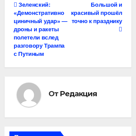
Навигация
Зеленский:
Большой и
«Демонстративно
красивый прошёл
по
циничный удар» —
точно к празднику
записям
дроны и ракеты
полетели вслед
разговору Трампа
с Путиным
От
Редакция