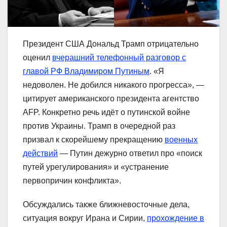
Президент США Дональд Трамп отрицательно
оценил
вчерашний телефонный разговор с
главой РФ Владимиром Путиным
. «Я
недоволен. Не добился никакого прогресса», —
цитирует американского президента агентство
AFP. Конкретно речь идёт о путинской войне
против Украины. Трамп в очередной раз
призвал к скорейшему прекращению
военных
действий
— Путин дежурно ответил про «поиск
путей урегулирования» и «устранение
первопричин конфликта».
Обсуждались также ближневосточные дела,
ситуация вокруг Ирана и Сирии,
прохождение в