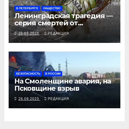
В ПЕТЕРБУРГЕ
ОБЩЕСТВО
Ленинградская трагедия —
серия смертей от
алкосуррогата
26.09.2025
РЕДАКЦИЯ
БЕЗОПАСНОСТЬ
В РОССИИ
На Смоленщине авария, на
Псковщине взрыв
26.09.2025
РЕДАКЦИЯ