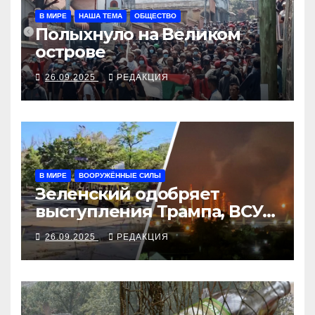
В МИРЕ
НАША ТЕМА
ОБЩЕСТВО
Полыхнуло на Великом
острове
26.09.2025
РЕДАКЦИЯ
В МИРЕ
ВООРУЖЁННЫЕ СИЛЫ
Зеленский одобряет
выступления Трампа, ВСУ
закрыли Добропольский
26.09.2025
РЕДАКЦИЯ
рубеж