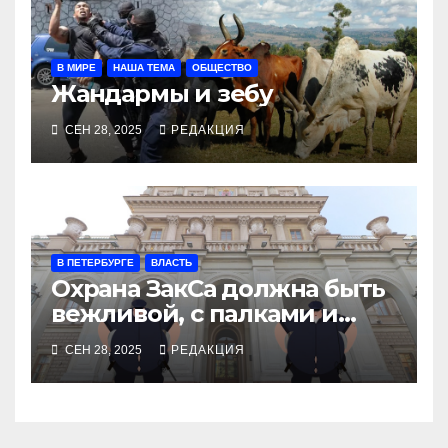
В МИРЕ
НАША ТЕМА
ОБЩЕСТВО
Жандармы и зебу
СЕН 28, 2025
РЕДАКЦИЯ
В ПЕТЕРБУРГЕ
ВЛАСТЬ
Охрана ЗакСа должна быть
вежливой, с палками и
наручниками
СЕН 28, 2025
РЕДАКЦИЯ