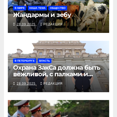
В МИРЕ
НАША ТЕМА
ОБЩЕСТВО
Жандармы и зебу
28.09.2025
РЕДАКЦИЯ
В ПЕТЕРБУРГЕ
ВЛАСТЬ
Охрана ЗакСа должна быть
вежливой, с палками и
наручниками
28.09.2025
РЕДАКЦИЯ