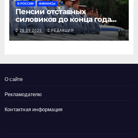
В РОССИИ
ФИНАНСЫ
Пенсии отставных
силовиков до конца года
повысятся вместе с
28.09.2025
РЕДАКЦИЯ
окладами действующих
О сайте
Рекламодателю
Контактная информация