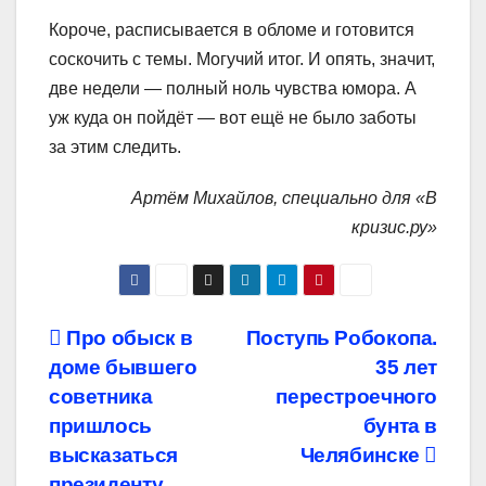
Короче, расписывается в обломе и готовится
соскочить с темы. Могучий итог. И опять, значит,
две недели — полный ноль чувства юмора. А
уж куда он пойдёт — вот ещё не было заботы
за этим следить.
Артём Михайлов, специально для «В
кризис.ру»
Навигация
Про обыск в
Поступь Робокопа.
доме бывшего
35 лет
по
советника
перестроечного
записям
пришлось
бунта в
высказаться
Челябинске
президенту