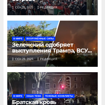
СЕН 26, 2025
РЕДАКЦИЯ
В МИРЕ
ВООРУЖЁННЫЕ СИЛЫ
Зеленский одобряет
выступления Трампа, ВСУ
закрыли Добропольский
СЕН 26, 2025
РЕДАКЦИЯ
рубеж
В МИРЕ
НАША ТЕМА
ТЕНЕВЫЕ КОНФЛИКТЫ
Братская кровь