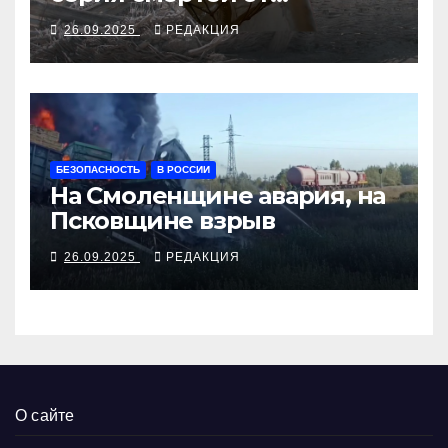
алкосуррогата
26.09.2025
РЕДАКЦИЯ
БЕЗОПАСНОСТЬ
В РОССИИ
На Смоленщине авария, на
Псковщине взрыв
26.09.2025
РЕДАКЦИЯ
О сайте