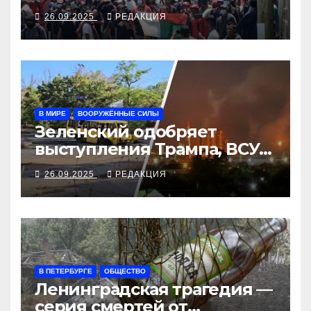
26.09.2025
РЕДАКЦИЯ
В МИРЕ
ВООРУЖЁННЫЕ СИЛЫ
Зеленский одобряет
выступления Трампа, ВСУ
закрыли Добропольский
26.09.2025
РЕДАКЦИЯ
рубеж
В ПЕТЕРБУРГЕ
ОБЩЕСТВО
Ленинградская трагедия —
серия смертей от