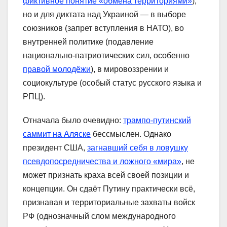
фиктивное понятие «обмена территориями»
),
но и для диктата над Украиной — в выборе
союзников (запрет вступления в НАТО), во
внутренней политике (подавление
национально-патриотических сил, особенно
правой молодёжи
), в мировоззрении и
социокультуре (особый статус русского языка и
РПЦ).
Отначала было очевидно:
трампо-путинский
саммит на Аляске
бессмыслен. Однако
президент США,
загнавший себя в ловушку
псевдопосредничества и ложного «мира»
, не
может признать краха всей своей позиции и
концепции. Он сдаёт Путину практически всё,
признавая и территориальные захваты войск
РФ (однозначный слом международного