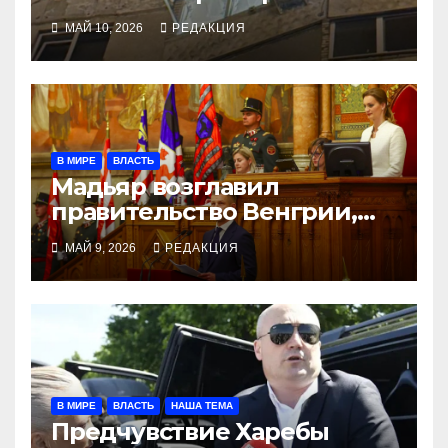
словах, атаки на земле
МАЙ 10, 2026
РЕДАКЦИЯ
В МИРЕ
ВЛАСТЬ
Мадьяр возглавил
правительство Венгрии,
Орбан не пришёл на
МАЙ 9, 2026
РЕДАКЦИЯ
заседание
В МИРЕ
ВЛАСТЬ
НАША ТЕМА
Предчувствие Харебы