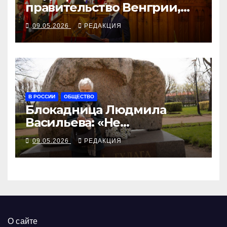
правительство Венгрии,
Орбан не пришёл на
09.05.2026
РЕДАКЦИЯ
заседание
В РОССИИ
ОБЩЕСТВО
Блокадница Людмила
Васильева: «Не
прикрывайте свои
09.05.2026
РЕДАКЦИЯ
преступления народной
Победой!»
О сайте