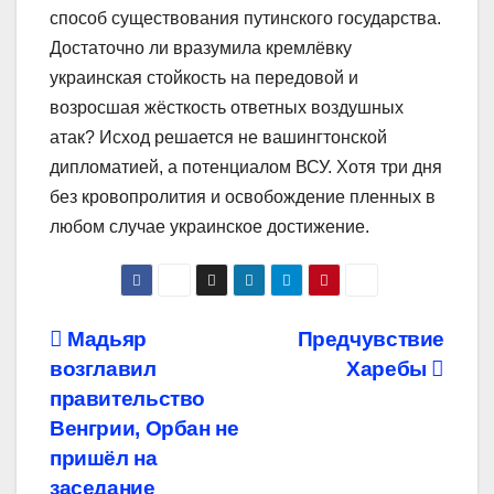
способ существования путинского государства.
Достаточно ли вразумила кремлёвку
украинская стойкость на передовой и
возросшая жёсткость ответных воздушных
атак? Исход решается не вашингтонской
дипломатией, а потенциалом ВСУ. Хотя три дня
без кровопролития и освобождение пленных в
любом случае украинское достижение.
Навигация
Мадьяр
Предчувствие
возглавил
Харебы
по
правительство
записям
Венгрии, Орбан не
пришёл на
заседание