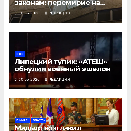
законам: перемирие на
словах, атаки на земле
10.05.2026
РЕДАКЦИЯ
ОФС
Липецкий тупик: «АТЕШ»
обнулил военный эшелон
10.05.2026
РЕДАКЦИЯ
В МИРЕ
ВЛАСТЬ
Мадьяр возглавил