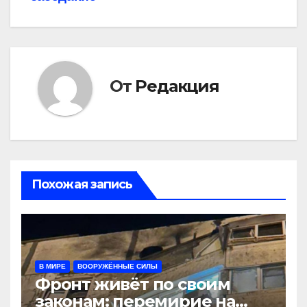
От
Редакция
Похожая запись
В МИРЕ
ВООРУЖЁННЫЕ СИЛЫ
Фронт живёт по своим
законам: перемирие на