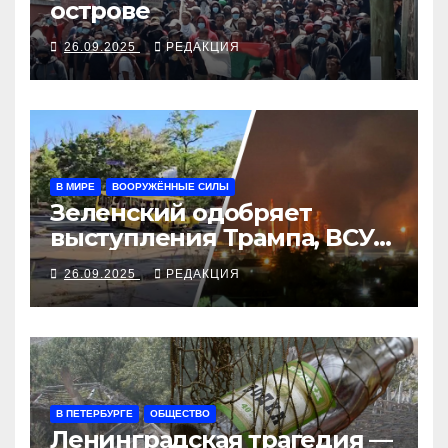
острове
26.09.2025
РЕДАКЦИЯ
В МИРЕ
ВООРУЖЁННЫЕ СИЛЫ
Зеленский одобряет
выступления Трампа, ВСУ
закрыли Добропольский
26.09.2025
РЕДАКЦИЯ
рубеж
В ПЕТЕРБУРГЕ
ОБЩЕСТВО
Ленинградская трагедия —