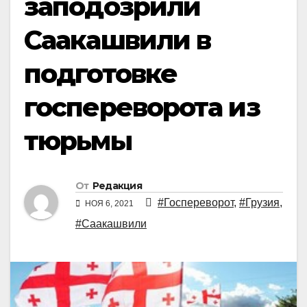
заподозрили
Саакашвили в
подготовке
госпереворота из
тюрьмы
От
Редакция
#Госпереворот
,
#Грузия
,
НОЯ 6, 2021
#Саакашвили