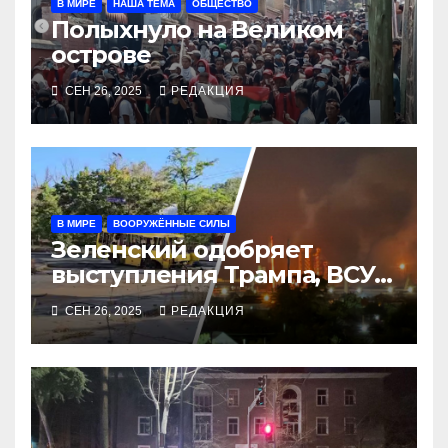
В МИРЕ
НАША ТЕМА
ОБЩЕСТВО
Полыхнуло на Великом
острове
СЕН 26, 2025
РЕДАКЦИЯ
В МИРЕ
ВООРУЖЁННЫЕ СИЛЫ
Зеленский одобряет
выступления Трампа, ВСУ
закрыли Добропольский
СЕН 26, 2025
РЕДАКЦИЯ
рубеж