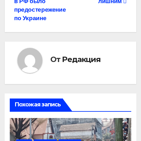
в РФ было
лишним
записям
предостережение
по Украине
От
Редакция
Похожая запись