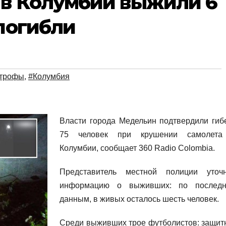
 в Колумбии выжили 6
 погибли
строфы
,
#Колумбия
Власти города Медельин подтвердили гиб
75 человек при крушении самолет
Колумбии, сообщает 360 Radio Colombia.
Представитель местной полиции уточ
информацию о выживших: по послед
данным, в живых осталось шесть человек.
Среди выживших трое футболистов: защит